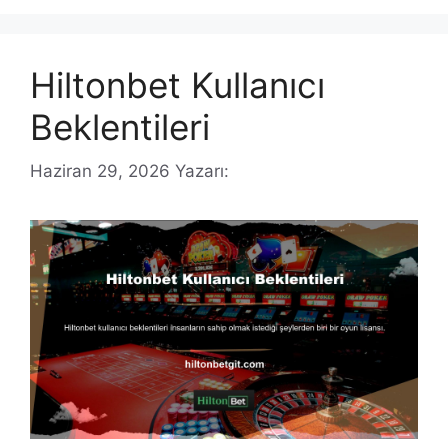
Hiltonbet Kullanıcı
Beklentileri
Haziran 29, 2026
Yazarı: