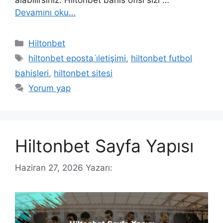
Devamını oku…
Kategoriler
Hiltonbet
Etiketler
hiltonbet eposta i̇letişimi
,
hiltonbet futbol
bahisleri
,
hiltonbet sitesi
Yorum yap
Hiltonbet Sayfa Yapısı
Haziran 27, 2026
Yazarı: