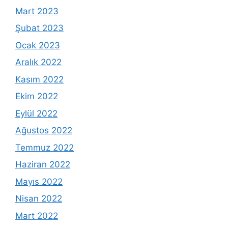
Mart 2023
Şubat 2023
Ocak 2023
Aralık 2022
Kasım 2022
Ekim 2022
Eylül 2022
Ağustos 2022
Temmuz 2022
Haziran 2022
Mayıs 2022
Nisan 2022
Mart 2022