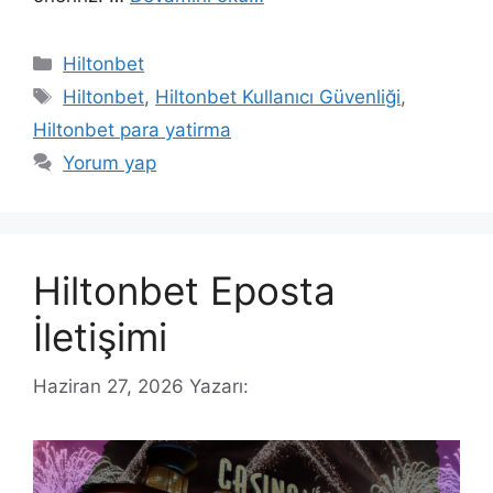
Kategoriler
Hiltonbet
Etiketler
Hiltonbet
,
Hiltonbet Kullanıcı Güvenliği
,
Hiltonbet para yatirma
Yorum yap
Hiltonbet Eposta
İletişimi
Haziran 27, 2026
Yazarı: