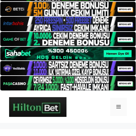
İçeriğe
atla
Menü