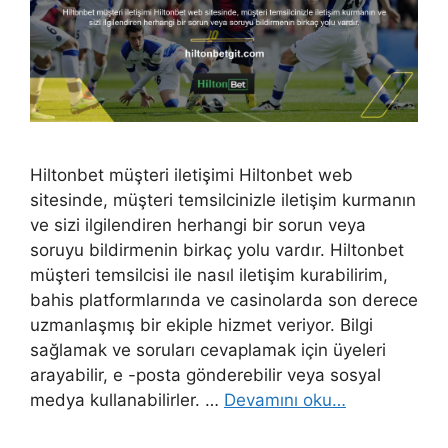
Hiltonbet müşteri iletişimi Hiltonbet web
sitesinde, müşteri temsilcinizle iletişim kurmanın
ve sizi ilgilendiren herhangi bir sorun veya
soruyu bildirmenin birkaç yolu vardır. Hiltonbet
müşteri temsilcisi ile nasıl iletişim kurabilirim,
bahis platformlarında ve casinolarda son derece
uzmanlaşmış bir ekiple hizmet veriyor. Bilgi
sağlamak ve soruları cevaplamak için üyeleri
arayabilir, e -posta gönderebilir veya sosyal
medya kullanabilirler. …
Devamını oku…