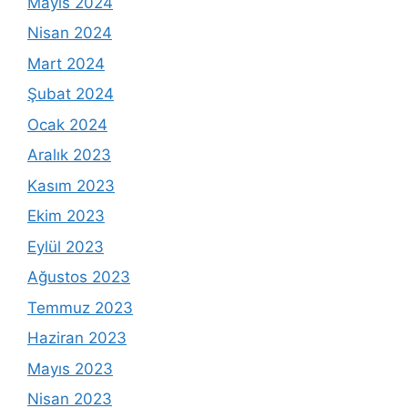
Mayıs 2024
Nisan 2024
Mart 2024
Şubat 2024
Ocak 2024
Aralık 2023
Kasım 2023
Ekim 2023
Eylül 2023
Ağustos 2023
Temmuz 2023
Haziran 2023
Mayıs 2023
Nisan 2023