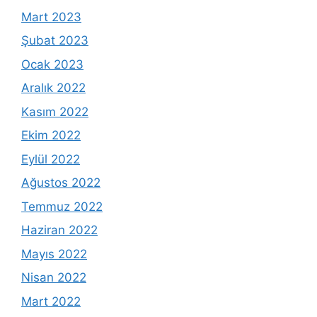
Mart 2023
Şubat 2023
Ocak 2023
Aralık 2022
Kasım 2022
Ekim 2022
Eylül 2022
Ağustos 2022
Temmuz 2022
Haziran 2022
Mayıs 2022
Nisan 2022
Mart 2022