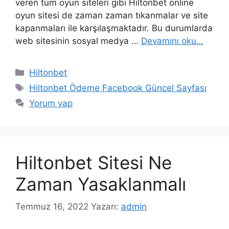
veren tüm oyun siteleri gibi Hiltonbet online
oyun sitesi de zaman zaman tıkanmalar ve site
kapanmaları ile karşılaşmaktadır. Bu durumlarda
web sitesinin sosyal medya …
Devamını oku…
Kategoriler
Hiltonbet
Etiketler
Hiltonbet Ödeme Facebook Güncel Sayfası
Yorum yap
Hiltonbet Sitesi Ne
Zaman Yasaklanmalı
Temmuz 16, 2022
Yazarı:
admin