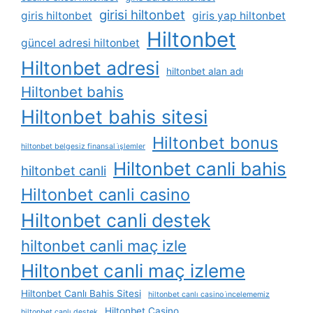
girisi hiltonbet
giris hiltonbet
giris yap hiltonbet
Hiltonbet
güncel adresi hiltonbet
Hiltonbet adresi
hiltonbet alan adı
Hiltonbet bahis
Hiltonbet bahis sitesi
Hiltonbet bonus
hiltonbet belgesiz finansal i̇şlemler
Hiltonbet canli bahis
hiltonbet canli
Hiltonbet canli casino
Hiltonbet canli destek
hiltonbet canli maç izle
Hiltonbet canli maç izleme
Hiltonbet Canlı Bahis Sitesi
hiltonbet canlı casino i̇ncelememiz
Hiltonbet Casino
hiltonbet canlı destek