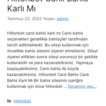
Karlı Mı
Temmuz 23, 2022
Yazarı:
admin
Hiltonbet canlı bahis karlı mı Canlı bahis
seçenekleri genellikle bahisçiler tarafından
tercih edilmektedir. Bu siteyi kullanmak için
öncelikle bahis sitesini ziyaret etmelisiniz. Siteyi
ziyaret ettikten sonra siteyi sorunsuz bir şekilde
kullanabilir ve para kazanabilirsiniz. Yapmaya
başlayabilirsiniz. Canlı bahis ile büyük
kazanabilirsiniz. Hiltonbet Canlı Bahis Canlı
Bahis Karlı Mı Bir bahis sitesinin içeriğini
kullanmak için önce hiltonbet …
Devamını oku…
Kategoriler
Hiltonbet