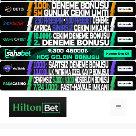
İçeriğe
atla
Menü