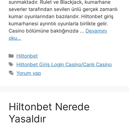
sunmaktadır. Rulet ve Blackjack, kumarhane
severler tarafından sevilen ünlü gerçek zamanlı
kumar oyunlarından bazılarıdır. Hiltonbet giriş
kumarhanesi ayrıntılı oyunlarla birlikte gelir.
Casino bölümüne baktığınızda …
Devamını
oku…
Kategoriler
Hiltonbet
Etiketler
Hiltonbet Giriş Login Casino/Canlı Casino
Yorum yap
Hiltonbet Nerede
Yasaldır