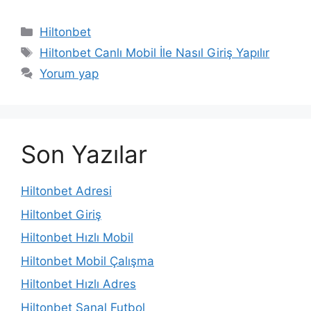
Kategoriler
Hiltonbet
Etiketler
Hiltonbet Canlı Mobil İle Nasıl Giriş Yapılır
Yorum yap
Son Yazılar
Hiltonbet Adresi
Hiltonbet Giriş
Hiltonbet Hızlı Mobil
Hiltonbet Mobil Çalışma
Hiltonbet Hızlı Adres
Hiltonbet Sanal Futbol