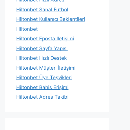
Hiltonbet Sanal Futbol
Hiltonbet Kullanıcı Beklentileri
Hiltonbet
Hiltonbet Eposta İletişimi
Hiltonbet Sayfa Yapısı
Hiltonbet Hızlı Destek
Hiltonbet Müşteri İletişimi
Hiltonbet Üye Teşvikleri
Hiltonbet Bahis Erişimi
Hiltonbet Adres Takibi