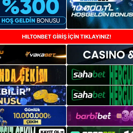
HILTONBET GİRİŞ İÇİN TIKLAYINIZ!