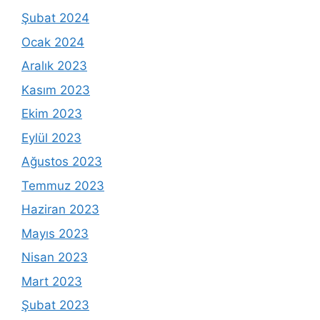
Şubat 2024
Ocak 2024
Aralık 2023
Kasım 2023
Ekim 2023
Eylül 2023
Ağustos 2023
Temmuz 2023
Haziran 2023
Mayıs 2023
Nisan 2023
Mart 2023
Şubat 2023