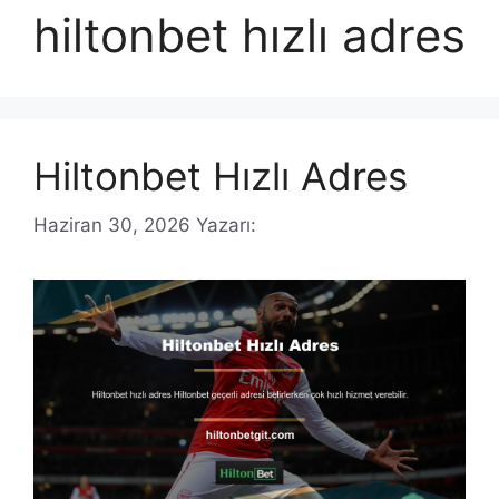
hiltonbet hızlı adres
Hiltonbet Hızlı Adres
Haziran 30, 2026
Yazarı: