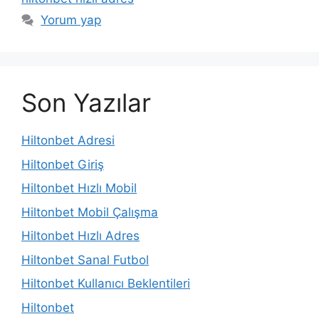
Yorum yap
Son Yazılar
Hiltonbet Adresi
Hiltonbet Giriş
Hiltonbet Hızlı Mobil
Hiltonbet Mobil Çalışma
Hiltonbet Hızlı Adres
Hiltonbet Sanal Futbol
Hiltonbet Kullanıcı Beklentileri
Hiltonbet