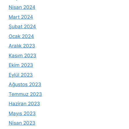
Nisan 2024
Mart 2024
Şubat 2024
Ocak 2024
Aralık 2023
Kasım 2023
Ekim 2023
Eylül 2023
Ağustos 2023
Temmuz 2023
Haziran 2023
Mayıs 2023
Nisan 2023