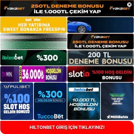
×
HILTONBET GİRİŞ İÇİN TIKLAYINIZ!