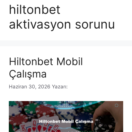
hiltonbet
aktivasyon sorunu
Hiltonbet Mobil
Çalışma
Haziran 30, 2026
Yazarı: