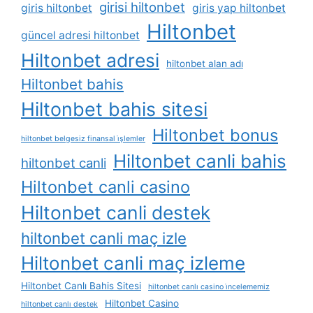
girisi hiltonbet
giris hiltonbet
giris yap hiltonbet
Hiltonbet
güncel adresi hiltonbet
Hiltonbet adresi
hiltonbet alan adı
Hiltonbet bahis
Hiltonbet bahis sitesi
Hiltonbet bonus
hiltonbet belgesiz finansal i̇şlemler
Hiltonbet canli bahis
hiltonbet canli
Hiltonbet canli casino
Hiltonbet canli destek
hiltonbet canli maç izle
Hiltonbet canli maç izleme
Hiltonbet Canlı Bahis Sitesi
hiltonbet canlı casino i̇ncelememiz
Hiltonbet Casino
hiltonbet canlı destek