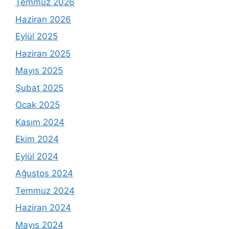
Temmuz 2026
Haziran 2026
Eylül 2025
Haziran 2025
Mayıs 2025
Şubat 2025
Ocak 2025
Kasım 2024
Ekim 2024
Eylül 2024
Ağustos 2024
Temmuz 2024
Haziran 2024
Mayıs 2024