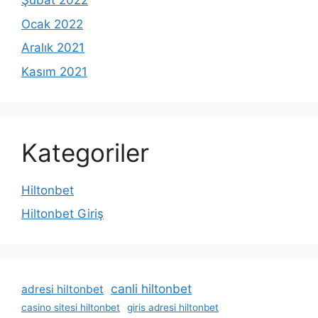
Şubat 2022
Ocak 2022
Aralık 2021
Kasım 2021
Kategoriler
Hiltonbet
Hiltonbet Giriş
canli hiltonbet
adresi hiltonbet
casino sitesi hiltonbet
giris adresi hiltonbet