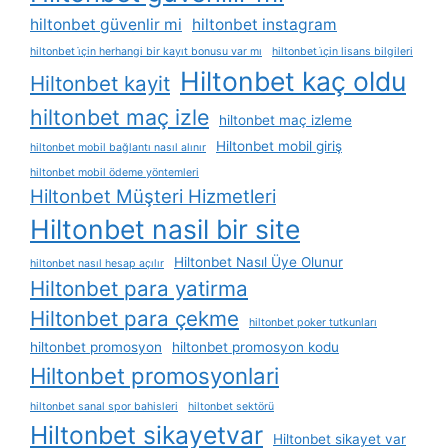
hiltonbet güvenlir mi
hiltonbet instagram
hiltonbet i̇çin herhangi bir kayıt bonusu var mı
hiltonbet i̇çin lisans bilgileri
Hiltonbet kaç oldu
Hiltonbet kayit
hiltonbet maç izle
hiltonbet maç izleme
Hiltonbet mobil giriş
hiltonbet mobil bağlantı nasıl alınır
hiltonbet mobil ödeme yöntemleri
Hiltonbet Müşteri Hizmetleri
Hiltonbet nasil bir site
Hiltonbet Nasıl Üye Olunur
hiltonbet nasıl hesap açılır
Hiltonbet para yatirma
Hiltonbet para çekme
hiltonbet poker tutkunları
hiltonbet promosyon
hiltonbet promosyon kodu
Hiltonbet promosyonlari
hiltonbet sanal spor bahisleri
hiltonbet sektörü
Hiltonbet sikayetvar
Hiltonbet sikayet var