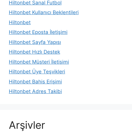
Hiltonbet Sanal Futbol
Hiltonbet Kullanıcı Beklentileri
Hiltonbet
Hiltonbet Eposta İletişimi
Hiltonbet Sayfa Yapısı
Hiltonbet Hızlı Destek
Hiltonbet Müşteri İletişimi
Hiltonbet Üye Teşvikleri
Hiltonbet Bahis Erişimi
Hiltonbet Adres Takibi
Arşivler