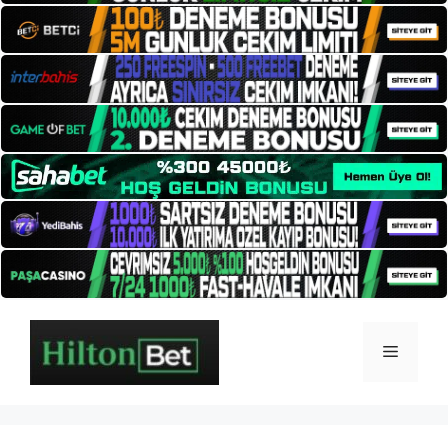
İçeriğe
atla
Menü