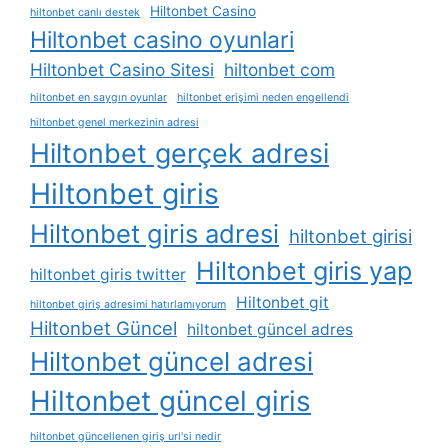
Hiltonbet Casino
hiltonbet canlı destek
Hiltonbet casino oyunlari
Hiltonbet Casino Sitesi
hiltonbet com
hiltonbet en saygın oyunlar
hiltonbet erişimi neden engellendi
hiltonbet genel merkezinin adresi
Hiltonbet gerçek adresi
Hiltonbet giris
Hiltonbet giris adresi
hiltonbet girisi
Hiltonbet giris yap
hiltonbet giris twitter
Hiltonbet git
hiltonbet giriş adresimi hatırlamıyorum
Hiltonbet Güncel
hiltonbet güncel adres
Hiltonbet güncel adresi
Hiltonbet güncel giris
hiltonbet güncellenen giriş url'si nedir