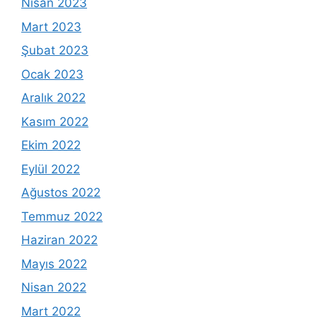
Nisan 2023
Mart 2023
Şubat 2023
Ocak 2023
Aralık 2022
Kasım 2022
Ekim 2022
Eylül 2022
Ağustos 2022
Temmuz 2022
Haziran 2022
Mayıs 2022
Nisan 2022
Mart 2022