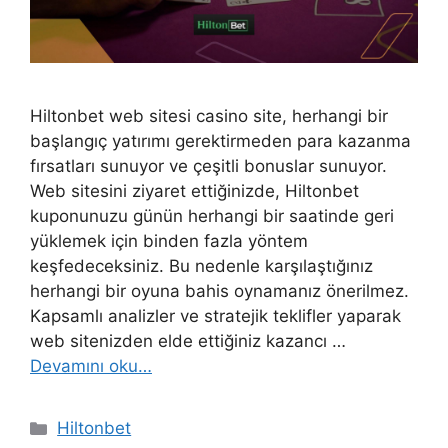
Hiltonbet web sitesi casino site, herhangi bir
başlangıç ​​yatırımı gerektirmeden para kazanma
fırsatları sunuyor ve çeşitli bonuslar sunuyor.
Web sitesini ziyaret ettiğinizde, Hiltonbet
kuponunuzu günün herhangi bir saatinde geri
yüklemek için binden fazla yöntem
keşfedeceksiniz. Bu nedenle karşılaştığınız
herhangi bir oyuna bahis oynamanız önerilmez.
Kapsamlı analizler ve stratejik teklifler yaparak
web sitenizden elde ettiğiniz kazancı …
Devamını oku…
Kategoriler
Hiltonbet