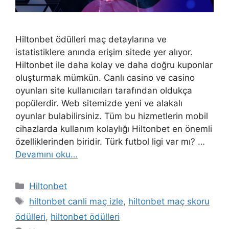
Hiltonbet ödülleri maç detaylarına ve
istatistiklere anında erişim sitede yer alıyor.
Hiltonbet ile daha kolay ve daha doğru kuponlar
oluşturmak mümkün. Canlı casino ve casino
oyunları site kullanıcıları tarafından oldukça
popülerdir. Web sitemizde yeni ve alakalı
oyunlar bulabilirsiniz. Tüm bu hizmetlerin mobil
cihazlarda kullanım kolaylığı Hiltonbet en önemli
özelliklerinden biridir. Türk futbol ligi var mı? …
Devamını oku…
Kategoriler
Hiltonbet
Etiketler
hiltonbet canli maç izle
,
hiltonbet maç skoru
ödülleri
,
hiltonbet ödülleri