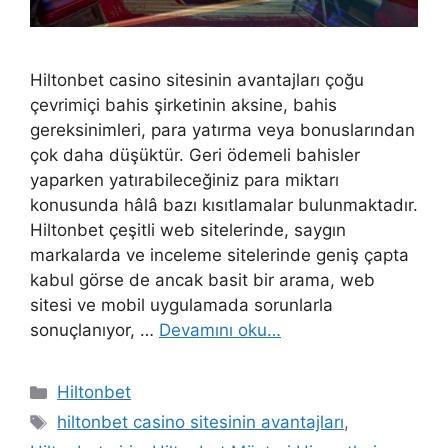
Hiltonbet casino sitesinin avantajları çoğu
çevrimiçi bahis şirketinin aksine, bahis
gereksinimleri, para yatırma veya bonuslarından
çok daha düşüktür. Geri ödemeli bahisler
yaparken yatırabileceğiniz para miktarı
konusunda hâlâ bazı kısıtlamalar bulunmaktadır.
Hiltonbet çeşitli web sitelerinde, saygın
markalarda ve inceleme sitelerinde geniş çapta
kabul görse de ancak basit bir arama, web
sitesi ve mobil uygulamada sorunlarla
sonuçlanıyor, …
Devamını oku…
Kategoriler
Hiltonbet
Etiketler
hiltonbet casino sitesinin avantajları
,