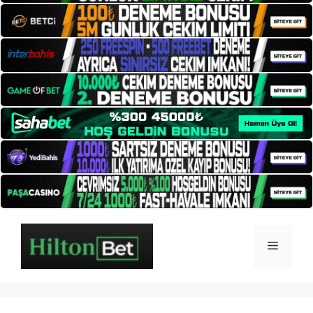
İçeriğe
atla
Menü