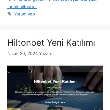
mobil hiltonbet
Yorum yap
Hiltonbet Yeni Katılımı
Nisan 20, 2024
Yazarı: