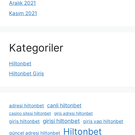
Aralık 2021
Kasım 2021
Kategoriler
Hiltonbet
Hiltonbet Giriş
canli hiltonbet
adresi hiltonbet
casino sitesi hiltonbet
giris adresi hiltonbet
girisi hiltonbet
giris hiltonbet
giris yap hiltonbet
Hiltonbet
güncel adresi hiltonbet