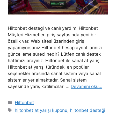
Hiltonbet desteği ve canlı yardımı Hiltonbet
Müşteri Hizmetleri giriş sayfasında yeni bir
özellik var. Web sitesi üzerinden giriş
yapamıyorsanız Hiltonbet hesap ayrıntılarınızı
güncelleme süreci nedir? Lütfen canlı destek
hattımızı arayınız. Hiltonbet ile sanal at yarışı.
Hiltonbet at yarışı türündeki en popüler
seçenekler arasında sanal sistem veya sanal
sistemler yer almaktadır. Sanal sistem
sayesinde yarış katılımcıları …
Devamını oku…
Kategoriler
Hiltonbet
Etiketler
hiltonbet at yarışı kuponu
,
hiltonbet desteği