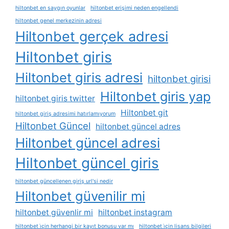
hiltonbet en saygın oyunlar
hiltonbet erişimi neden engellendi
hiltonbet genel merkezinin adresi
Hiltonbet gerçek adresi
Hiltonbet giris
Hiltonbet giris adresi
hiltonbet girisi
Hiltonbet giris yap
hiltonbet giris twitter
Hiltonbet git
hiltonbet giriş adresimi hatırlamıyorum
Hiltonbet Güncel
hiltonbet güncel adres
Hiltonbet güncel adresi
Hiltonbet güncel giris
hiltonbet güncellenen giriş url'si nedir
Hiltonbet güvenilir mi
hiltonbet güvenlir mi
hiltonbet instagram
hiltonbet i̇çin herhangi bir kayıt bonusu var mı
hiltonbet i̇çin lisans bilgileri