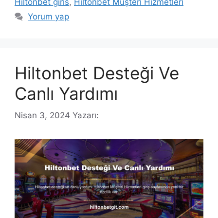
Hiltonbet giris
,
Hiltonbet Müşteri Hizmetleri
Yorum yap
Hiltonbet Desteği Ve
Canlı Yardımı
Nisan 3, 2024
Yazarı: