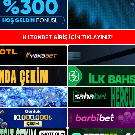
HILTONBET GİRİŞ İÇİN TIKLAYINIZ!