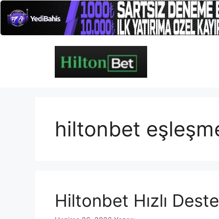
İçeriğe
atla
hiltonbet eşleşm
Hiltonbet Hızlı Dest