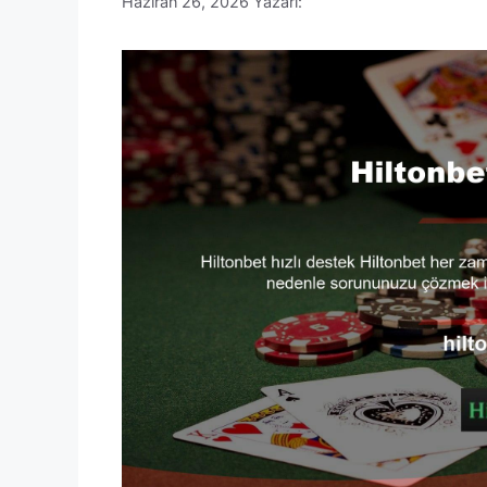
Haziran 26, 2026
Yazarı: