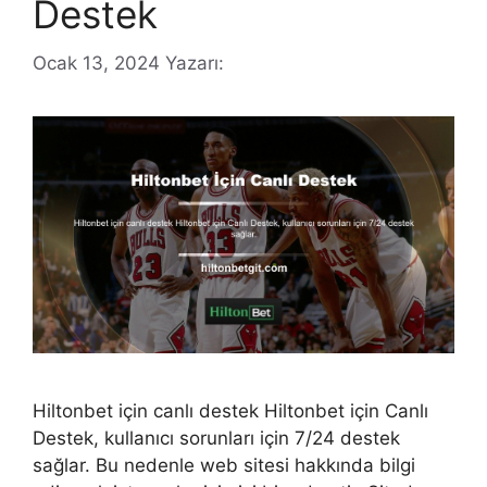
Destek
Ocak 13, 2024
Yazarı:
Hiltonbet için canlı destek Hiltonbet için Canlı
Destek, kullanıcı sorunları için 7/24 destek
sağlar. Bu nedenle web sitesi hakkında bilgi