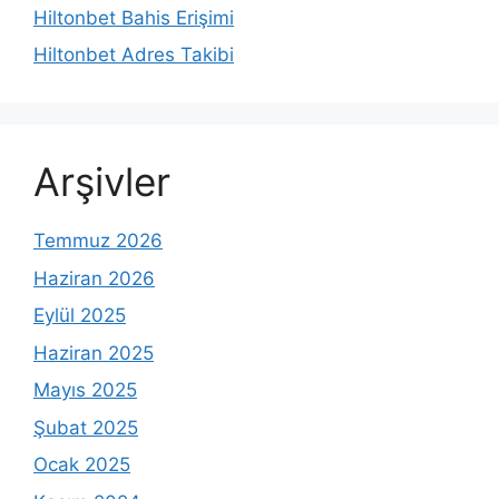
Hiltonbet Bahis Erişimi
Hiltonbet Adres Takibi
Arşivler
Temmuz 2026
Haziran 2026
Eylül 2025
Haziran 2025
Mayıs 2025
Şubat 2025
Ocak 2025