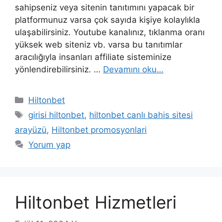
sahipseniz veya sitenin tanıtımını yapacak bir
platformunuz varsa çok sayıda kişiye kolaylıkla
ulaşabilirsiniz. Youtube kanalınız, tıklanma oranı
yüksek web siteniz vb. varsa bu tanıtımlar
aracılığıyla insanları affiliate sisteminize
yönlendirebilirsiniz. …
Devamını oku…
Kategoriler
Hiltonbet
Etiketler
girisi hiltonbet
,
hiltonbet canlı bahis sitesi
arayüzü
,
Hiltonbet promosyonlari
Yorum yap
Hiltonbet Hizmetleri