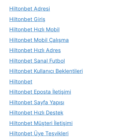
Hiltonbet Adresi
Hiltonbet Giriş
Hiltonbet Hızlı Mobil
Hiltonbet Mobil Çalışma
Hiltonbet Hızlı Adres
Hiltonbet Sanal Futbol
Hiltonbet Kullanıcı Beklentileri
Hiltonbet
Hiltonbet Eposta İletişimi
Hiltonbet Sayfa Yapısı
Hiltonbet Hızlı Destek
Hiltonbet Müşteri İletişimi
Hiltonbet Üye Teşvikleri