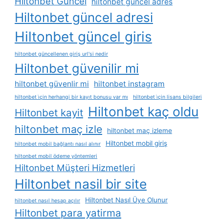
Hiltonbet Güncel
hiltonbet güncel adres
Hiltonbet güncel adresi
Hiltonbet güncel giris
hiltonbet güncellenen giriş url'si nedir
Hiltonbet güvenilir mi
hiltonbet güvenlir mi
hiltonbet instagram
hiltonbet i̇çin herhangi bir kayıt bonusu var mı
hiltonbet i̇çin lisans bilgileri
Hiltonbet kaç oldu
Hiltonbet kayit
hiltonbet maç izle
hiltonbet maç izleme
Hiltonbet mobil giriş
hiltonbet mobil bağlantı nasıl alınır
hiltonbet mobil ödeme yöntemleri
Hiltonbet Müşteri Hizmetleri
Hiltonbet nasil bir site
Hiltonbet Nasıl Üye Olunur
hiltonbet nasıl hesap açılır
Hiltonbet para yatirma