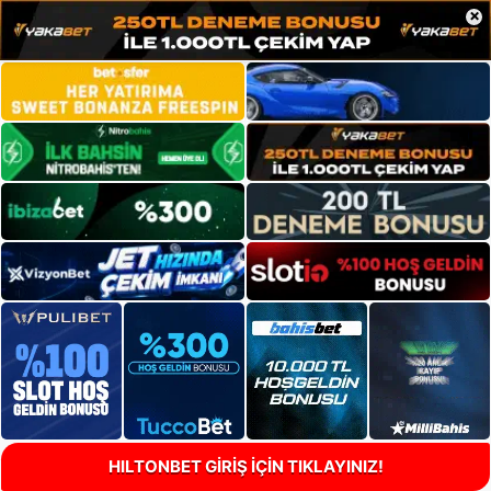
×
HILTONBET GİRİŞ İÇİN TIKLAYINIZ!