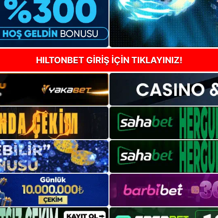
HILTONBET GİRİŞ İÇİN TIKLAYINIZ!