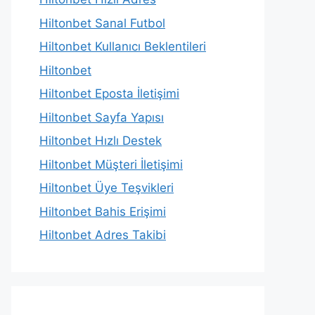
Hiltonbet Sanal Futbol
Hiltonbet Kullanıcı Beklentileri
Hiltonbet
Hiltonbet Eposta İletişimi
Hiltonbet Sayfa Yapısı
Hiltonbet Hızlı Destek
Hiltonbet Müşteri İletişimi
Hiltonbet Üye Teşvikleri
Hiltonbet Bahis Erişimi
Hiltonbet Adres Takibi