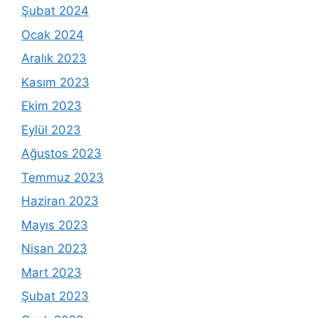
Şubat 2024
Ocak 2024
Aralık 2023
Kasım 2023
Ekim 2023
Eylül 2023
Ağustos 2023
Temmuz 2023
Haziran 2023
Mayıs 2023
Nisan 2023
Mart 2023
Şubat 2023