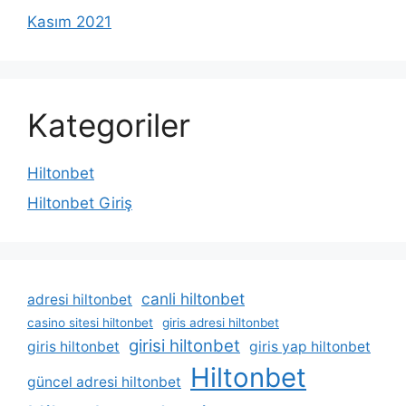
Kasım 2021
Kategoriler
Hiltonbet
Hiltonbet Giriş
canli hiltonbet
adresi hiltonbet
casino sitesi hiltonbet
giris adresi hiltonbet
girisi hiltonbet
giris hiltonbet
giris yap hiltonbet
Hiltonbet
güncel adresi hiltonbet