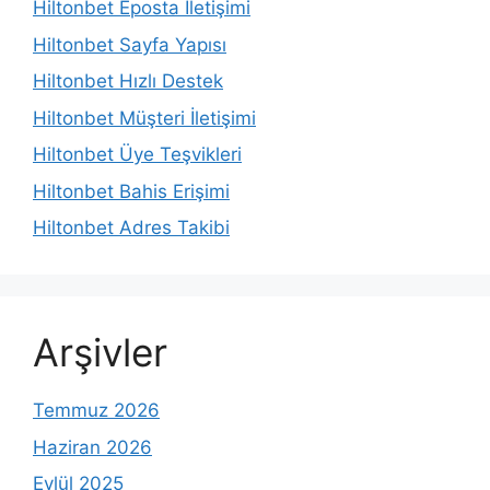
Hiltonbet Eposta İletişimi
Hiltonbet Sayfa Yapısı
Hiltonbet Hızlı Destek
Hiltonbet Müşteri İletişimi
Hiltonbet Üye Teşvikleri
Hiltonbet Bahis Erişimi
Hiltonbet Adres Takibi
Arşivler
Temmuz 2026
Haziran 2026
Eylül 2025