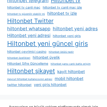
Hiltonbet tv
hiltonbet telegram
hiltonbet tv canli maç
hiltonbet tv canli maç izle
hiltonbet tv izle
hiltonbet tv güvenilir olabilir mi
Hiltonbet Twitter
hiltonbet whatsapp
hiltonbet yeni adres
Hiltonbet yeni adresi
hiltonbet yeni giris
Hiltonbet yeni güncel giris
hiltonbet çevrimiçi casino
hiltonbet ödülü nedir
hiltonbet üyelik
hiltonbet özellikleri
Hiltonbet Şifre Güncelleme
hiltonbet şansı canlı bahis erişim
Hiltonbet şikayet
kayit hiltonbet
mobil hiltonbet
mevcut hiltonbet kullanıcısının adresi
yeni giris hiltonbet
twitter hiltonbet
Avrasya'nın en büyük reklam platformunda olmak için