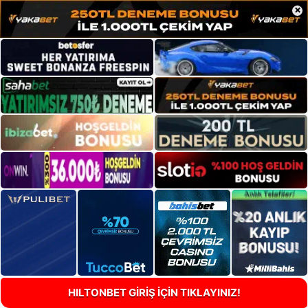
×
HILTONBET GİRİŞ İÇİN TIKLAYINIZ!