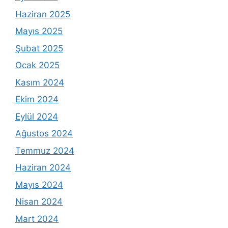
Haziran 2025
Mayıs 2025
Şubat 2025
Ocak 2025
Kasım 2024
Ekim 2024
Eylül 2024
Ağustos 2024
Temmuz 2024
Haziran 2024
Mayıs 2024
Nisan 2024
Mart 2024