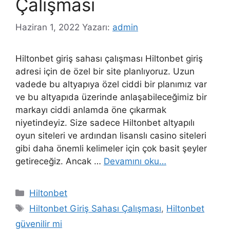
Çalışması
Haziran 1, 2022
Yazarı:
admin
Hiltonbet giriş sahası çalışması Hiltonbet giriş
adresi için de özel bir site planlıyoruz. Uzun
vadede bu altyapıya özel ciddi bir planımız var
ve bu altyapıda üzerinde anlaşabileceğimiz bir
markayı ciddi anlamda öne çıkarmak
niyetindeyiz. Size sadece Hiltonbet altyapılı
oyun siteleri ve ardından lisanslı casino siteleri
gibi daha önemli kelimeler için çok basit şeyler
getireceğiz. Ancak …
Devamını oku…
Kategoriler
Hiltonbet
Etiketler
Hiltonbet Giriş Sahası Çalışması
,
Hiltonbet
güvenilir mi