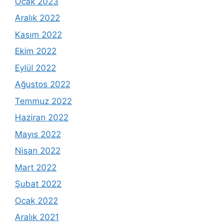
Ocak 2023
Aralık 2022
Kasım 2022
Ekim 2022
Eylül 2022
Ağustos 2022
Temmuz 2022
Haziran 2022
Mayıs 2022
Nisan 2022
Mart 2022
Şubat 2022
Ocak 2022
Aralık 2021