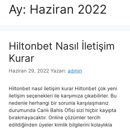
Ay:
Haziran 2022
Hiltonbet Nasıl İletişim
Kurar
Haziran 29, 2022
Yazarı:
admin
Hiltonbet nasıl iletişim kurar Hiltonbet çok yeni
iletişim seçenekleri ile karşımıza çıkabilirler. Bu
nedenle herhangi bir sorunla karşılaşmanız
durumunda Canlı Bahis Ofisi sizi hiçbir kayıpta
bırakmayacaktır. Online çözümler tercih
edildiğinden üyeler kimlik bilgilerini kolaylıkla