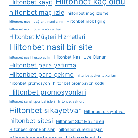
Hiltonbet kaç oldu
Hiltonbet kayit
hiltonbet maç izle
hiltonbet maç izleme
Hiltonbet mobil giriş
hiltonbet mobil bağlantı nasıl alınır
hiltonbet mobil ödeme yöntemleri
Hiltonbet Müşteri Hizmetleri
Hiltonbet nasil bir site
Hiltonbet Nasıl Üye Olunur
hiltonbet nasıl hesap açılır
Hiltonbet para yatirma
Hiltonbet para çekme
hiltonbet poker tutkunları
hiltonbet promosyon
hiltonbet promosyon kodu
Hiltonbet promosyonlari
hiltonbet sanal spor bahisleri
hiltonbet sektörü
Hiltonbet sikayetvar
Hiltonbet sikayet var
hiltonbet sitesi
Hiltonbet Slot Makineleri
Hiltonbet Spor Bahisleri
hiltonbet sürekli erişim