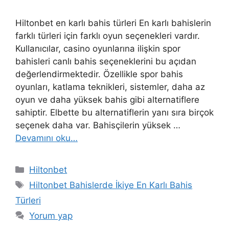
Hiltonbet en karlı bahis türleri En karlı bahislerin
farklı türleri için farklı oyun seçenekleri vardır.
Kullanıcılar, casino oyunlarına ilişkin spor
bahisleri canlı bahis seçeneklerini bu açıdan
değerlendirmektedir. Özellikle spor bahis
oyunları, katlama teknikleri, sistemler, daha az
oyun ve daha yüksek bahis gibi alternatiflere
sahiptir. Elbette bu alternatiflerin yanı sıra birçok
seçenek daha var. Bahisçilerin yüksek …
Devamını oku…
Kategoriler
Hiltonbet
Etiketler
Hiltonbet Bahislerde İkiye En Karlı Bahis
Türleri
Yorum yap