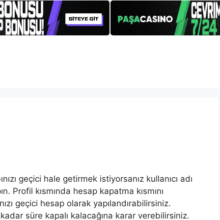
ızı geçici hale getirmek istiyorsanız kullanıcı adı
yapın. Profil kısmında hesap kapatma kısmını
zı geçici hesap olarak yapılandırabilirsiniz.
kadar süre kapalı kalacağına karar verebilirsiniz.