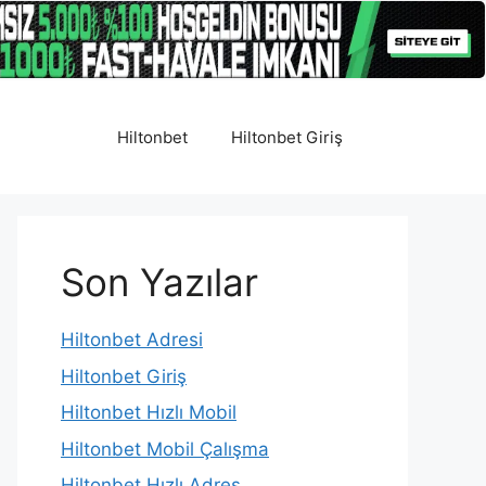
Hiltonbet
Hiltonbet Giriş
Son Yazılar
Hiltonbet Adresi
Hiltonbet Giriş
Hiltonbet Hızlı Mobil
Hiltonbet Mobil Çalışma
Hiltonbet Hızlı Adres