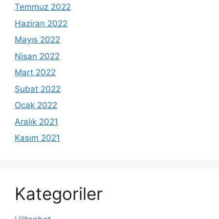
Temmuz 2022
Haziran 2022
Mayıs 2022
Nisan 2022
Mart 2022
Şubat 2022
Ocak 2022
Aralık 2021
Kasım 2021
Kategoriler