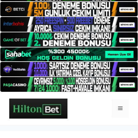
İçeriğe
atla
Menü