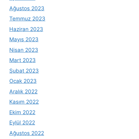
Ağustos 2023
Temmuz 2023
Haziran 2023
Mayıs 2023
Nisan 2023
Mart 2023
Şubat 2023
Ocak 2023
Aralık 2022
Kasım 2022
Ekim 2022
Eylül 2022
Ağustos 2022