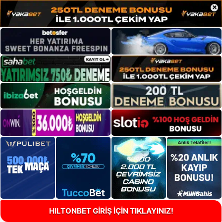
×
HILTONBET GİRİŞ İÇİN TIKLAYINIZ!