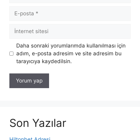
E-
posta
İnternet
sitesi
Daha sonraki yorumlarımda kullanılması için
adım, e-posta adresim ve site adresim bu
tarayıcıya kaydedilsin.
Son Yazılar
Hiltonbet Adresi