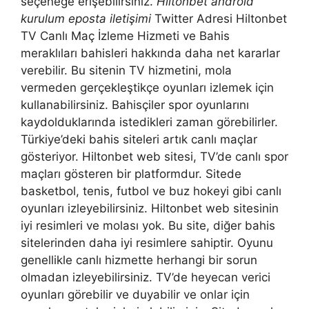
seçeneğe erişebilirsiniz.
Hiltonbet android
kurulum eposta iletişimi
Twitter Adresi Hiltonbet
TV Canlı Maç İzleme Hizmeti ve Bahis
meraklıları bahisleri hakkında daha net kararlar
verebilir. Bu sitenin TV hizmetini, mola
vermeden gerçekleştikçe oyunları izlemek için
kullanabilirsiniz. Bahisçiler spor oyunlarını
kaydolduklarında istedikleri zaman görebilirler.
Türkiye’deki bahis siteleri artık canlı maçlar
gösteriyor. Hiltonbet web sitesi, TV’de canlı spor
maçları gösteren bir platformdur. Sitede
basketbol, tenis, futbol ve buz hokeyi gibi canlı
oyunları izleyebilirsiniz. Hiltonbet web sitesinin
iyi resimleri ve molası yok. Bu site, diğer bahis
sitelerinden daha iyi resimlere sahiptir. Oyunu
genellikle canlı hizmette herhangi bir sorun
olmadan izleyebilirsiniz. TV’de heyecan verici
oyunları görebilir ve duyabilir ve onlar için