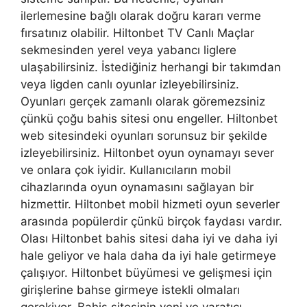
ilerlemesine bağlı olarak doğru kararı verme
fırsatınız olabilir. Hiltonbet TV Canlı Maçlar
sekmesinden yerel veya yabancı liglere
ulaşabilirsiniz. İstediğiniz herhangi bir takımdan
veya ligden canlı oyunlar izleyebilirsiniz.
Oyunları gerçek zamanlı olarak göremezsiniz
çünkü çoğu bahis sitesi onu engeller. Hiltonbet
web sitesindeki oyunları sorunsuz bir şekilde
izleyebilirsiniz. Hiltonbet oyun oynamayı sever
ve onlara çok iyidir. Kullanıcıların mobil
cihazlarında oyun oynamasını sağlayan bir
hizmettir. Hiltonbet mobil hizmeti oyun severler
arasında popülerdir çünkü birçok faydası vardır.
Olası Hiltonbet bahis sitesi daha iyi ve daha iyi
hale geliyor ve hala daha da iyi hale getirmeye
çalışıyor. Hiltonbet büyümesi ve gelişmesi için
girişlerine bahse girmeye istekli olmaları
gerekiyor. Bahis sitesinin yeni ve yaratıcı