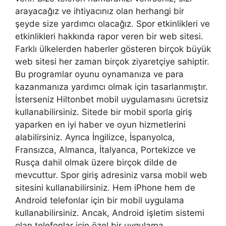
arayacağız ve ihtiyacınız olan herhangi bir
şeyde size yardımcı olacağız. Spor etkinlikleri ve
etkinlikleri hakkında rapor veren bir web sitesi.
Farklı ülkelerden haberler gösteren birçok büyük
web sitesi her zaman birçok ziyaretçiye sahiptir.
Bu programlar oyunu oynamanıza ve para
kazanmanıza yardımcı olmak için tasarlanmıştır.
İsterseniz Hiltonbet mobil uygulamasını ücretsiz
kullanabilirsiniz. Sitede bir mobil sporla giriş
yaparken en iyi haber ve oyun hizmetlerini
alabilirsiniz. Ayrıca İngilizce, İspanyolca,
Fransızca, Almanca, İtalyanca, Portekizce ve
Rusça dahil olmak üzere birçok dilde de
mevcuttur. Spor giriş adresiniz varsa mobil web
sitesini kullanabilirsiniz. Hem iPhone hem de
Android telefonlar için bir mobil uygulama
kullanabilirsiniz. Ancak, Android işletim sistemi
olan telefonlar için özel bir uygulama