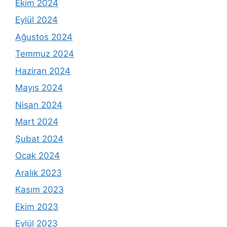
Ekim 2024
Eylül 2024
Ağustos 2024
Temmuz 2024
Haziran 2024
Mayıs 2024
Nisan 2024
Mart 2024
Şubat 2024
Ocak 2024
Aralık 2023
Kasım 2023
Ekim 2023
Eylül 2023