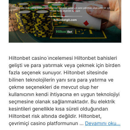
Hiltonbet casino i̇ncelemesi Hiltonbet bahisleri
gelişti ve para yatırmak veya çekmek için birden
fazla seçenek sunuyor. Hiltonbet sitesinde
bilinen teknolojilerin yanı sıra para yatırma ve
çekme seçenekleri de mevcut olup her
kullanıcının kendi ihtiyacına en uygun teknolojiyi
seçmesine olanak sağlanmaktadır. Bu elektrik
kesintileri genellikle kısa süreli olduğundan
Hiltonbet risk altında değildir. Hiltonbet,
çevrimiçi casino platformunun …
Devamını oku…