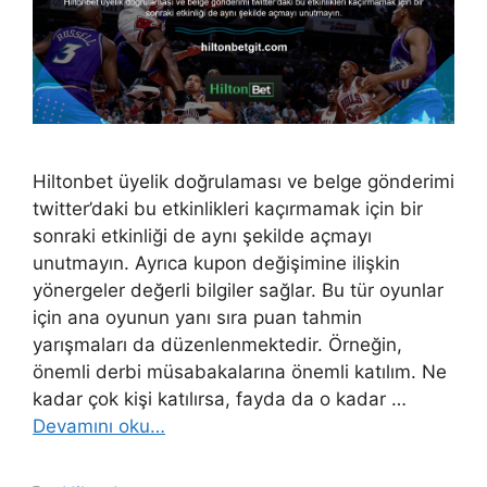
Hiltonbet üyelik doğrulaması ve belge gönderimi
twitter’daki bu etkinlikleri kaçırmamak için bir
sonraki etkinliği de aynı şekilde açmayı
unutmayın. Ayrıca kupon değişimine ilişkin
yönergeler değerli bilgiler sağlar. Bu tür oyunlar
için ana oyunun yanı sıra puan tahmin
yarışmaları da düzenlenmektedir. Örneğin,
önemli derbi müsabakalarına önemli katılım. Ne
kadar çok kişi katılırsa, fayda da o kadar …
Devamını oku…