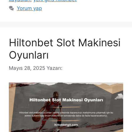
Yorum yap
Hiltonbet Slot Makinesi
Oyunları
Mayıs 28, 2025
Yazarı: