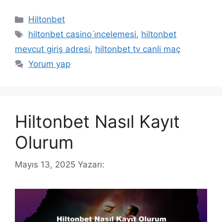
Kategoriler
Hiltonbet
Etiketler
hiltonbet casino i̇ncelemesi
,
hiltonbet
mevcut giriş adresi
,
hiltonbet tv canli maç
Yorum yap
Hiltonbet Nasıl Kayıt
Olurum
Mayıs 13, 2025
Yazarı: