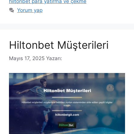
hiltonbet para yatırma ve çekme
Yorum yap
Hiltonbet Müşterileri
Mayıs 17, 2025
Yazarı: