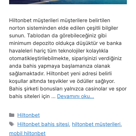
Hiltonbet müşterileri müşterilere belirtilen
norton sisteminden elde edilen çeşitli bilgiler
sunun. Tablodan da görebileceğiniz gibi
minimum depozito oldukça düşüktür ve banka
havaleleri hariç tüm teknolojiler kolaylıkla
otomatikleştirilebilmekte, siparişinizi verdiğiniz
anda bahis yapmaya başlamanıza olanak
sağlamaktadır. Hiltonbet yeni adresi belirli
koşullar altında teşvikler ve ödüller sağlıyor.
Bahis şirketi bonusları yalnızca casinolar ve spor
bahis siteleri için …
Devamını oku…
Kategoriler
Hiltonbet
Etiketler
Hiltonbet bahis sitesi
,
hiltonbet müşterileri
,
mobil hiltonbet