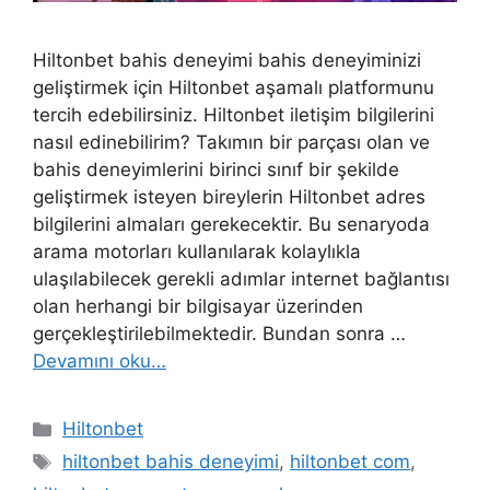
Hiltonbet bahis deneyimi bahis deneyiminizi
geliştirmek için Hiltonbet aşamalı platformunu
tercih edebilirsiniz. Hiltonbet iletişim bilgilerini
nasıl edinebilirim? Takımın bir parçası olan ve
bahis deneyimlerini birinci sınıf bir şekilde
geliştirmek isteyen bireylerin Hiltonbet adres
bilgilerini almaları gerekecektir. Bu senaryoda
arama motorları kullanılarak kolaylıkla
ulaşılabilecek gerekli adımlar internet bağlantısı
olan herhangi bir bilgisayar üzerinden
gerçekleştirilebilmektedir. Bundan sonra …
Devamını oku…
Kategoriler
Hiltonbet
Etiketler
hiltonbet bahis deneyimi
,
hiltonbet com
,