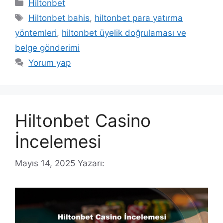
Kategoriler
Hiltonbet
Etiketler
Hiltonbet bahis
,
hiltonbet para yatırma
yöntemleri
,
hiltonbet üyelik doğrulaması ve
belge gönderimi
Yorum yap
Hiltonbet Casino
İncelemesi
Mayıs 14, 2025
Yazarı: