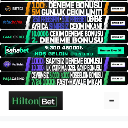
İçeriğe
atla
Menü