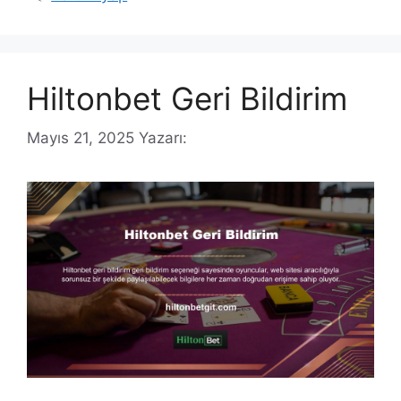
Hiltonbet Geri Bildirim
Mayıs 21, 2025
Yazarı: