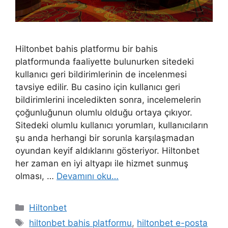
Hiltonbet bahis platformu bir bahis
platformunda faaliyette bulunurken sitedeki
kullanıcı geri bildirimlerinin de incelenmesi
tavsiye edilir. Bu casino için kullanıcı geri
bildirimlerini inceledikten sonra, incelemelerin
çoğunluğunun olumlu olduğu ortaya çıkıyor.
Sitedeki olumlu kullanıcı yorumları, kullanıcıların
şu anda herhangi bir sorunla karşılaşmadan
oyundan keyif aldıklarını gösteriyor. Hiltonbet
her zaman en iyi altyapı ile hizmet sunmuş
olması, …
Devamını oku…
Kategoriler
Hiltonbet
Etiketler
hiltonbet bahis platformu
,
hiltonbet e-posta