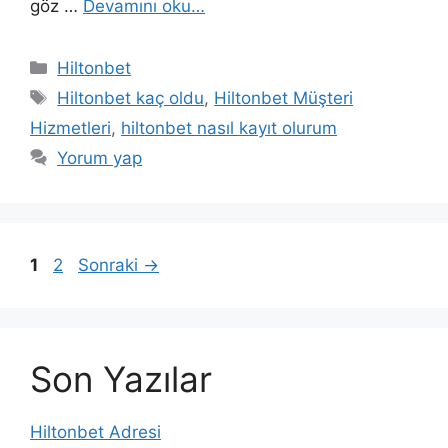
göz …
Devamını oku…
Kategoriler
Hiltonbet
Etiketler
Hiltonbet kaç oldu
,
Hiltonbet Müşteri
Hizmetleri
,
hiltonbet nasıl kayıt olurum
Yorum yap
Sayfa
Sayfa
1
2
Sonraki
→
Son Yazılar
Hiltonbet Adresi