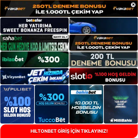
×
HILTONBET GİRİŞ İÇİN TIKLAYINIZ!