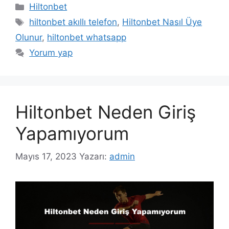
Kategoriler
Hiltonbet
Etiketler
hiltonbet akıllı telefon
,
Hiltonbet Nasıl Üye
Olunur
,
hiltonbet whatsapp
Yorum yap
Hiltonbet Neden Giriş
Yapamıyorum
Mayıs 17, 2023
Yazarı:
admin