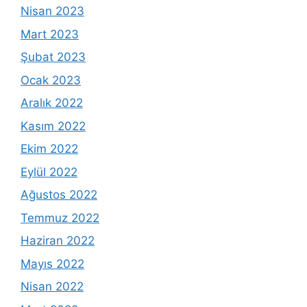
Nisan 2023
Mart 2023
Şubat 2023
Ocak 2023
Aralık 2022
Kasım 2022
Ekim 2022
Eylül 2022
Ağustos 2022
Temmuz 2022
Haziran 2022
Mayıs 2022
Nisan 2022