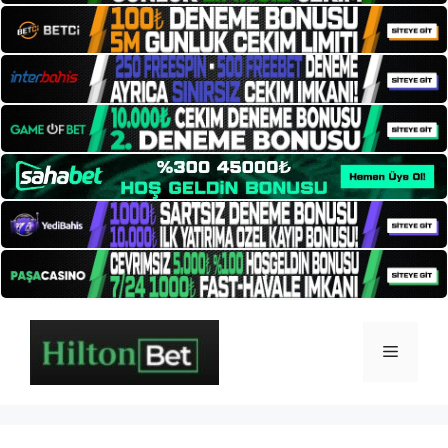
İçeriğe
atla
Menü