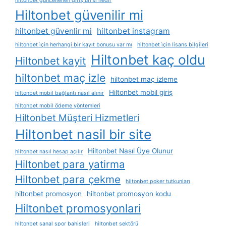
hiltonbet güncellenen giriş url'si nedir
Hiltonbet güvenilir mi
hiltonbet güvenlir mi
hiltonbet instagram
hiltonbet i̇çin herhangi bir kayıt bonusu var mı
hiltonbet i̇çin lisans bilgileri
Hiltonbet kaç oldu
Hiltonbet kayit
hiltonbet maç izle
hiltonbet maç izleme
Hiltonbet mobil giriş
hiltonbet mobil bağlantı nasıl alınır
hiltonbet mobil ödeme yöntemleri
Hiltonbet Müşteri Hizmetleri
Hiltonbet nasil bir site
Hiltonbet Nasıl Üye Olunur
hiltonbet nasıl hesap açılır
Hiltonbet para yatirma
Hiltonbet para çekme
hiltonbet poker tutkunları
hiltonbet promosyon
hiltonbet promosyon kodu
Hiltonbet promosyonlari
hiltonbet sanal spor bahisleri
hiltonbet sektörü