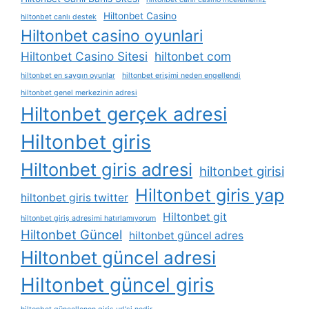
Hiltonbet Casino
hiltonbet canlı destek
Hiltonbet casino oyunlari
Hiltonbet Casino Sitesi
hiltonbet com
hiltonbet en saygın oyunlar
hiltonbet erişimi neden engellendi
hiltonbet genel merkezinin adresi
Hiltonbet gerçek adresi
Hiltonbet giris
Hiltonbet giris adresi
hiltonbet girisi
Hiltonbet giris yap
hiltonbet giris twitter
Hiltonbet git
hiltonbet giriş adresimi hatırlamıyorum
Hiltonbet Güncel
hiltonbet güncel adres
Hiltonbet güncel adresi
Hiltonbet güncel giris