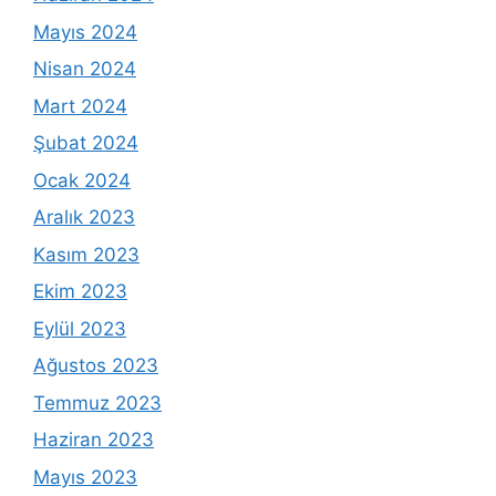
Mayıs 2024
Nisan 2024
Mart 2024
Şubat 2024
Ocak 2024
Aralık 2023
Kasım 2023
Ekim 2023
Eylül 2023
Ağustos 2023
Temmuz 2023
Haziran 2023
Mayıs 2023