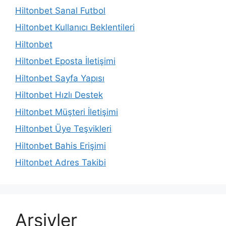
Hiltonbet Sanal Futbol
Hiltonbet Kullanıcı Beklentileri
Hiltonbet
Hiltonbet Eposta İletişimi
Hiltonbet Sayfa Yapısı
Hiltonbet Hızlı Destek
Hiltonbet Müşteri İletişimi
Hiltonbet Üye Teşvikleri
Hiltonbet Bahis Erişimi
Hiltonbet Adres Takibi
Arşivler