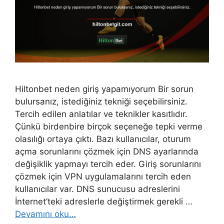
Hiltonbet neden giriş yapamıyorum Bir sorun
bulursanız, istediğiniz tekniği seçebilirsiniz.
Tercih edilen anlatılar ve teknikler kasıtlıdır.
Çünkü birdenbire birçok seçeneğe tepki verme
olasılığı ortaya çıktı. Bazı kullanıcılar, oturum
açma sorunlarını çözmek için DNS ayarlarında
değişiklik yapmayı tercih eder. Giriş sorunlarını
çözmek için VPN uygulamalarını tercih eden
kullanıcılar var. DNS sunucusu adreslerini
İnternet’teki adreslerle değiştirmek gerekli …
Devamını oku…