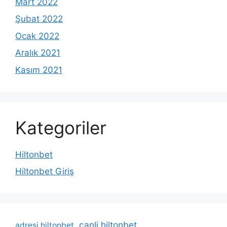
Mart 2022
Şubat 2022
Ocak 2022
Aralık 2021
Kasım 2021
Kategoriler
Hiltonbet
Hiltonbet Giriş
canli hiltonbet
adresi hiltonbet