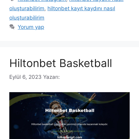
oluşturabilirim
,
hiltonbet kayıt kaydını nasıl
oluşturabilirim
Yorum yap
Hiltonbet Basketball
Eylül 6, 2023
Yazarı: