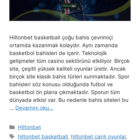
Hiltonbet basketball çoğu bahis çevrimiçi
ortamda kazanmak kolaydır. Aynı zamanda
basketbol bahisleri de içerir. Teknolojik
gelişmeler tüm casino sektörünü etkiliyor. Birçok
site, çeşitli yüksek kaliteli oyunlar üretir. Ancak
birçok site klasik bahis türleri sunmaktadır. Spor
bahisleri söz konusu olduğunda futbol ve
basketbol ön plana çıkmaktadır. Sporun tüm
dünyada etkisi var. Bu nedenle bahis siteleri bu
…
Devamını oku…
Kategoriler
Hiltonbet
Etiketler
hiltonbet basketball
,
hiltonbet canlı oyunlar
,