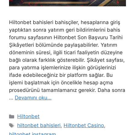
Hiltonbet bahisleri bahisçiler, hesaplarına giriş
yaptıktan sonra yatırım geri bildirimlerini bahis
forumu sayfasının Hiltonbet Son Başvuru Tarihi
Şikâyetleri bölümünde paylaşabilirler. Yatırım
döneminin süresi, ilgili ticari faaliyetin düzeyine
bağlı olarak farklılık gösterebilir. Şikâyet sayfası,
para yatırma işlemlerinize ilişkin görüşlerinizi
ifade edebileceğiniz bir platform sağlar. Bu
işlemi başlatmak için öncelikle hesap açma
prosedürünü tamamlamanız gerekir. Daha sonra
…
Devamını oku…
Kategoriler
Hiltonbet
Etiketler
hiltonbet bahisleri
,
Hiltonbet Casino
,
hiltonbet instagram