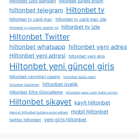
Hiltonbet Spor Bahisleri
hiltonbet sürekli erişim
Hiltonbet tv
hiltonbet telegram
hiltonbet tv canli maç
hiltonbet tv canli maç izle
hiltonbet tv izle
hiltonbet tv güvenilir olabilir mi
Hiltonbet Twitter
hiltonbet whatsapp
hiltonbet yeni adres
Hiltonbet yeni adresi
hiltonbet yeni giris
Hiltonbet yeni güncel giris
hiltonbet çevrimiçi casino
hiltonbet ödülü nedir
hiltonbet üyelik
hiltonbet özellikleri
Hiltonbet Şifre Güncelleme
hiltonbet şansı canlı bahis erişim
Hiltonbet şikayet
kayit hiltonbet
mobil hiltonbet
mevcut hiltonbet kullanıcısının adresi
yeni giris hiltonbet
twitter hiltonbet