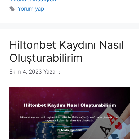
Yorum yap
Hiltonbet Kaydını Nasıl
Oluşturabilirim
Ekim 4, 2023
Yazarı: