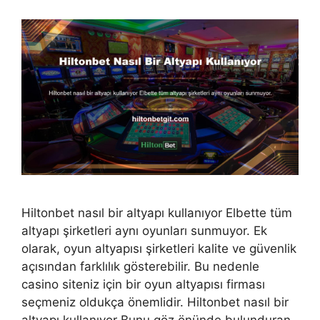
Hiltonbet nasıl bir altyapı kullanıyor Elbette tüm
altyapı şirketleri aynı oyunları sunmuyor. Ek
olarak, oyun altyapısı şirketleri kalite ve güvenlik
açısından farklılık gösterebilir. Bu nedenle
casino siteniz için bir oyun altyapısı firması
seçmeniz oldukça önemlidir. Hiltonbet nasıl bir