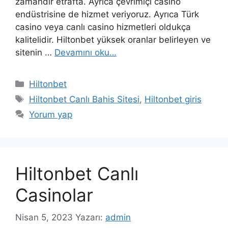
zamandır etrafta. Ayrıca çevrimiçi casino
endüstrisine de hizmet veriyoruz. Ayrıca Türk
casino veya canlı casino hizmetleri oldukça
kalitelidir. Hiltonbet yüksek oranlar belirleyen ve
sitenin …
Devamını oku…
Kategoriler
Hiltonbet
Etiketler
Hiltonbet Canlı Bahis Sitesi
,
Hiltonbet giris
Yorum yap
Hiltonbet Canlı
Casinolar
Nisan 5, 2023
Yazarı:
admin