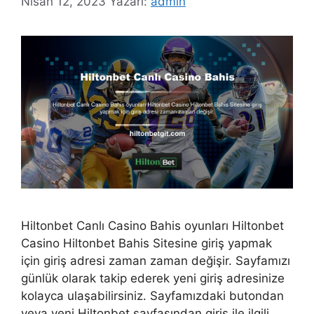
Nisan 12, 2023
Yazarı:
admin
Hiltonbet Canlı Casino Bahis oyunları Hiltonbet
Casino Hiltonbet Bahis Sitesine giriş yapmak
için giriş adresi zaman zaman değişir. Sayfamızı
günlük olarak takip ederek yeni giriş adresinize
kolayca ulaşabilirsiniz. Sayfamızdaki butondan
veya yeni Hiltonbet sayfasından giriş ile ilgili