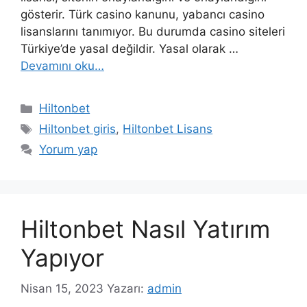
gösterir. Türk casino kanunu, yabancı casino
lisanslarını tanımıyor. Bu durumda casino siteleri
Türkiye’de yasal değildir. Yasal olarak …
Devamını oku…
Kategoriler
Hiltonbet
Etiketler
Hiltonbet giris
,
Hiltonbet Lisans
Yorum yap
Hiltonbet Nasıl Yatırım
Yapıyor
Nisan 15, 2023
Yazarı:
admin