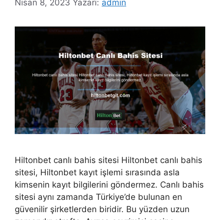
Nisan 8, 2023
Yazarı:
admin
Hiltonbet canlı bahis sitesi Hiltonbet canlı bahis
sitesi, Hiltonbet kayıt işlemi sırasında asla
kimsenin kayıt bilgilerini göndermez. Canlı bahis
sitesi aynı zamanda Türkiye’de bulunan en
güvenilir şirketlerden biridir. Bu yüzden uzun