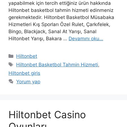
yapabilmek için tercih ettiğiniz ürün hakkında
Hiltonbet basketbol tahmin hizmeti edinmeniz
gerekmektedir. Hiltonbet Basketbol Müsabaka
Hizmetleri Kış Sporları Özel Rulet, Çarkıfelek,
Bingo, Blackjack, Sanal At Yarışı, Sanal
Hiltonbet Yarışı, Bakara …
Devamını oku…
Kategoriler
Hiltonbet
Etiketler
Hiltonbet Basketbol Tahmin Hizmeti
,
Hiltonbet giris
Yorum yap
Hiltonbet Casino
Oyunları