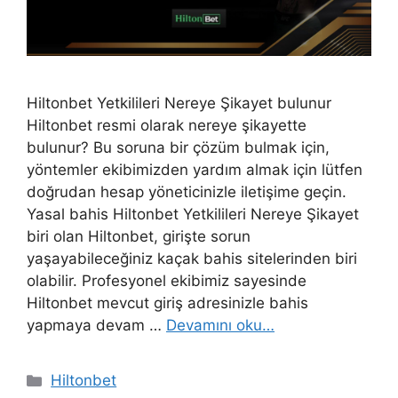
Hiltonbet Yetkilileri Nereye Şikayet bulunur
Hiltonbet resmi olarak nereye şikayette
bulunur? Bu soruna bir çözüm bulmak için,
yöntemler ekibimizden yardım almak için lütfen
doğrudan hesap yöneticinizle iletişime geçin.
Yasal bahis Hiltonbet Yetkilileri Nereye Şikayet
biri olan Hiltonbet, girişte sorun
yaşayabileceğiniz kaçak bahis sitelerinden biri
olabilir. Profesyonel ekibimiz sayesinde
Hiltonbet mevcut giriş adresinizle bahis
yapmaya devam …
Devamını oku…
Kategoriler
Hiltonbet