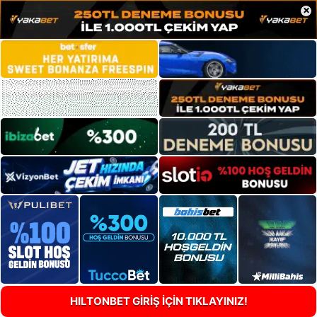
×
HILTONBET GİRİŞ İÇİN TIKLAYINIZ!