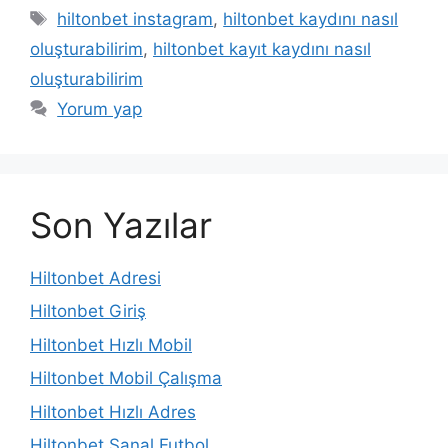
Etiketler
hiltonbet instagram
,
hiltonbet kaydını nasıl
oluşturabilirim
,
hiltonbet kayıt kaydını nasıl
oluşturabilirim
Yorum yap
Son Yazılar
Hiltonbet Adresi
Hiltonbet Giriş
Hiltonbet Hızlı Mobil
Hiltonbet Mobil Çalışma
Hiltonbet Hızlı Adres
Hiltonbet Sanal Futbol