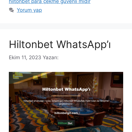
hiltonbet para çekme güvenli midir
Yorum yap
Hiltonbet WhatsApp’ı
Ekim 11, 2023
Yazarı: