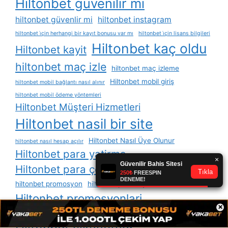
Hiltonbet güvenilir mi
hiltonbet güvenlir mi
hiltonbet instagram
hiltonbet i̇çin herhangi bir kayıt bonusu var mı
hiltonbet i̇çin lisans bilgileri
Hiltonbet kaç oldu
Hiltonbet kayit
hiltonbet maç izle
hiltonbet maç izleme
Hiltonbet mobil giriş
hiltonbet mobil bağlantı nasıl alınır
hiltonbet mobil ödeme yöntemleri
Hiltonbet Müşteri Hizmetleri
Hiltonbet nasil bir site
Hiltonbet Nasıl Üye Olunur
hiltonbet nasıl hesap açılır
Hiltonbet para yatirma
Hiltonbet para çekme
hiltonbet poker tutkunları
hiltonbet promosyon
hiltonbet promosyon kodu
Hiltonbet promosyonlari
×
hiltonbet sanal spor bahisleri
hiltonbet sektörü