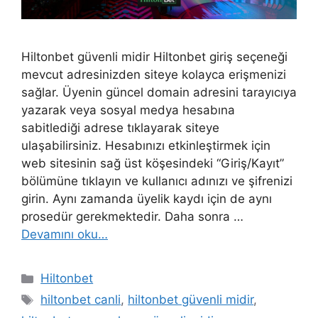
Hiltonbet güvenli midir Hiltonbet giriş seçeneği
mevcut adresinizden siteye kolayca erişmenizi
sağlar. Üyenin güncel domain adresini tarayıcıya
yazarak veya sosyal medya hesabına
sabitlediği adrese tıklayarak siteye
ulaşabilirsiniz. Hesabınızı etkinleştirmek için
web sitesinin sağ üst köşesindeki “Giriş/Kayıt”
bölümüne tıklayın ve kullanıcı adınızı ve şifrenizi
girin. Aynı zamanda üyelik kaydı için de aynı
prosedür gerekmektedir. Daha sonra …
Devamını oku…
Kategoriler
Hiltonbet
Etiketler
hiltonbet canli
,
hiltonbet güvenli midir
,