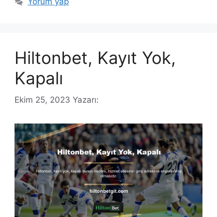
Yorum yap
Hiltonbet, Kayıt Yok,
Kapalı
Ekim 25, 2023
Yazarı: