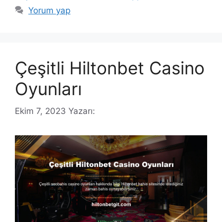
Yorum yap
Çeşitli Hiltonbet Casino
Oyunları
Ekim 7, 2023
Yazarı: