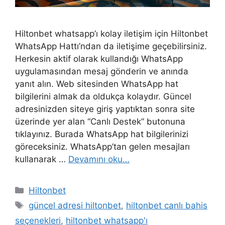
Hiltonbet whatsapp’ı kolay iletişim için Hiltonbet
WhatsApp Hattı’ndan da iletişime geçebilirsiniz.
Herkesin aktif olarak kullandığı WhatsApp
uygulamasından mesaj gönderin ve anında
yanıt alın. Web sitesinden WhatsApp hat
bilgilerini almak da oldukça kolaydır. Güncel
adresinizden siteye giriş yaptıktan sonra site
üzerinde yer alan “Canlı Destek” butonuna
tıklayınız. Burada WhatsApp hat bilgilerinizi
göreceksiniz. WhatsApp’tan gelen mesajları
kullanarak …
Devamını oku…
Kategoriler
Hiltonbet
Etiketler
güncel adresi hiltonbet
,
hiltonbet canlı bahis
seçenekleri
,
hiltonbet whatsapp'ı