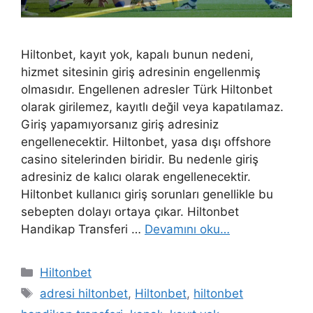
Hiltonbet, kayıt yok, kapalı bunun nedeni,
hizmet sitesinin giriş adresinin engellenmiş
olmasıdır. Engellenen adresler Türk Hiltonbet
olarak girilemez, kayıtlı değil veya kapatılamaz.
Giriş yapamıyorsanız giriş adresiniz
engellenecektir. Hiltonbet, yasa dışı offshore
casino sitelerinden biridir. Bu nedenle giriş
adresiniz de kalıcı olarak engellenecektir.
Hiltonbet kullanıcı giriş sorunları genellikle bu
sebepten dolayı ortaya çıkar. Hiltonbet
Handikap Transferi …
Devamını oku…
Kategoriler
Hiltonbet
Etiketler
adresi hiltonbet
,
Hiltonbet
,
hiltonbet