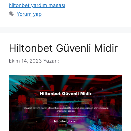
hiltonbet yardım masası
Yorum yap
Hiltonbet Güvenli Midir
Ekim 14, 2023
Yazarı: