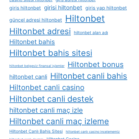
girisi hiltonbet
giris hiltonbet
giris yap hiltonbet
Hiltonbet
güncel adresi hiltonbet
Hiltonbet adresi
hiltonbet alan adı
Hiltonbet bahis
Hiltonbet bahis sitesi
Hiltonbet bonus
hiltonbet belgesiz finansal i̇şlemler
Hiltonbet canli bahis
hiltonbet canli
Hiltonbet canli casino
Hiltonbet canli destek
hiltonbet canli maç izle
Hiltonbet canli maç izleme
Hiltonbet Canlı Bahis Sitesi
hiltonbet canlı casino i̇ncelememiz
Hiltonbet Casino