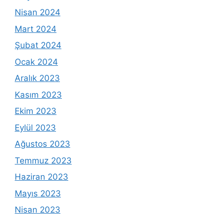
Nisan 2024
Mart 2024
Şubat 2024
Ocak 2024
Aralık 2023
Kasım 2023
Ekim 2023
Eylül 2023
Ağustos 2023
Temmuz 2023
Haziran 2023
Mayıs 2023
Nisan 2023