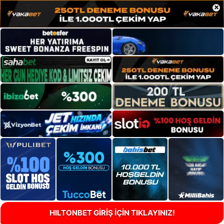
×
HILTONBET GİRİŞ İÇİN TIKLAYINIZ!