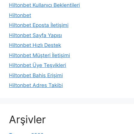
Hiltonbet Kullanıcı Beklentileri
Hiltonbet
Hiltonbet Eposta İletişimi
Hiltonbet Sayfa Yapısı
Hiltonbet Hızlı Destek
Hiltonbet Müşteri İletişimi
Hiltonbet Üye Teşvikleri
Hiltonbet Bahis Erişimi
Hiltonbet Adres Takibi
Arşivler