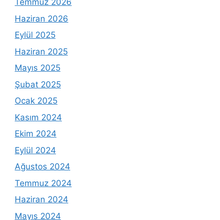
Temmuz 2026
Haziran 2026
Eylül 2025
Haziran 2025
Mayıs 2025
Şubat 2025
Ocak 2025
Kasım 2024
Ekim 2024
Eylül 2024
Ağustos 2024
Temmuz 2024
Haziran 2024
Mayıs 2024