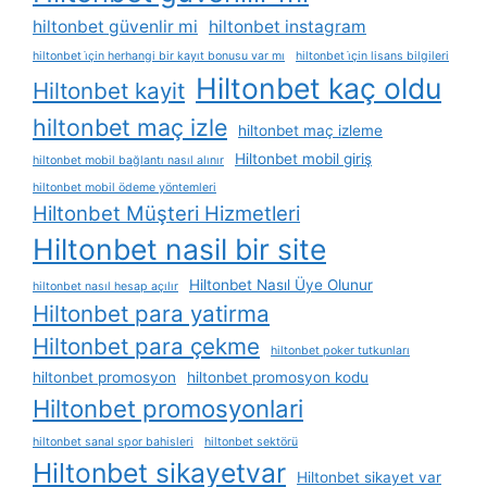
hiltonbet güvenlir mi
hiltonbet instagram
hiltonbet i̇çin herhangi bir kayıt bonusu var mı
hiltonbet i̇çin lisans bilgileri
Hiltonbet kaç oldu
Hiltonbet kayit
hiltonbet maç izle
hiltonbet maç izleme
Hiltonbet mobil giriş
hiltonbet mobil bağlantı nasıl alınır
hiltonbet mobil ödeme yöntemleri
Hiltonbet Müşteri Hizmetleri
Hiltonbet nasil bir site
Hiltonbet Nasıl Üye Olunur
hiltonbet nasıl hesap açılır
Hiltonbet para yatirma
Hiltonbet para çekme
hiltonbet poker tutkunları
hiltonbet promosyon
hiltonbet promosyon kodu
Hiltonbet promosyonlari
hiltonbet sanal spor bahisleri
hiltonbet sektörü
Hiltonbet sikayetvar
Hiltonbet sikayet var