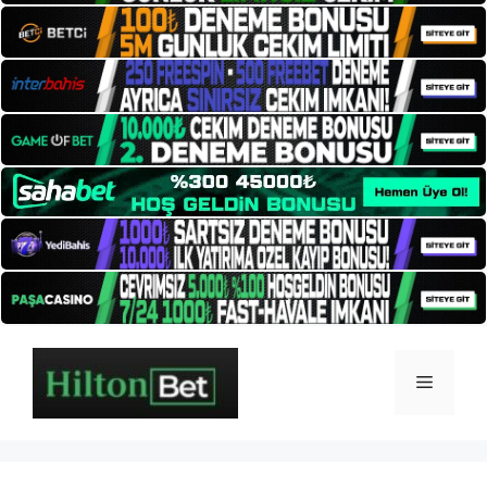
İçeriğe
atla
Menü