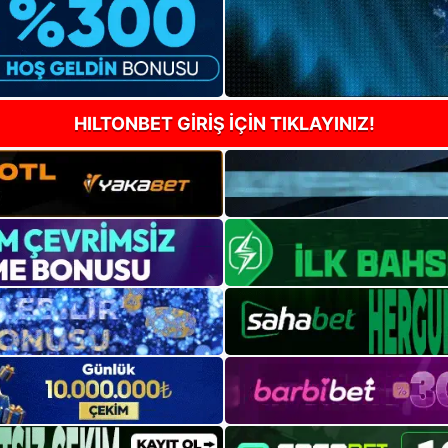
HILTONBET GİRİŞ İÇİN TIKLAYINIZ!