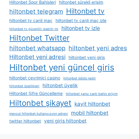
Hiltonbet Spor Bahisleri
hiltonbet sürekli erişim
Hiltonbet tv
hiltonbet telegram
hiltonbet tv canli maç
hiltonbet tv canli maç izle
hiltonbet tv izle
hiltonbet tv güvenilir olabilir mi
Hiltonbet Twitter
hiltonbet whatsapp
hiltonbet yeni adres
Hiltonbet yeni adresi
hiltonbet yeni giris
Hiltonbet yeni güncel giris
hiltonbet çevrimiçi casino
hiltonbet ödülü nedir
hiltonbet üyelik
hiltonbet özellikleri
Hiltonbet Şifre Güncelleme
hiltonbet şansı canlı bahis erişim
Hiltonbet şikayet
kayit hiltonbet
mobil hiltonbet
mevcut hiltonbet kullanıcısının adresi
yeni giris hiltonbet
twitter hiltonbet