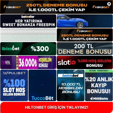
×
HILTONBET GİRİŞ İÇİN TIKLAYINIZ!