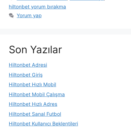
hiltonbet yorum bırakma
Yorum yap
Son Yazılar
Hiltonbet Adresi
Hiltonbet Giriş
Hiltonbet Hızlı Mobil
Hiltonbet Mobil Çalışma
Hiltonbet Hızlı Adres
Hiltonbet Sanal Futbol
Hiltonbet Kullanıcı Beklentileri