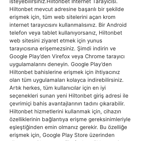
isteyebilirsiniz.Hiltonbet İnternet Tarayıcısı.
Hiltonbet mevcut adresine başarılı bir şekilde
erişmek için, tüm web sitelerini açan krom
internet tarayıcısını kullanmalısınız. Bir Android
telefon veya tablet kullanıyorsanız, Hiltonbet
web sitesini ziyaret etmek için yunus
tarayıcısına erişemezsiniz. Şimdi indirin ve
Google Play’den Virefox veya Chrome tarayıcı
uygulamalarını deneyin. Google Play’den
Hiltonbet bahislerine erişmek için ihtiyacınız
olan tüm uygulamaları kolayca indirebilirsiniz.
Artık herkes, tüm kullanıcılar için en iyi
seçenekleri sunan yeni Hiltonbet giriş adresi ile
çevrimiçi bahis avantajlarının tadını çıkarabilir.
Hiltonbet hizmetlerini kullanmak için, cihazın
özelliklerinin bağlantıya erişme gereksinimleriyle
eşleştiğinden emin olmanız gerekir. Bu özelliğe
erişmek için, Google Play Store üzerinden