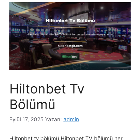
Hiltonbet Tv
Bölümü
Eylül 17, 2025
Yazarı:
admin
Hiltonbet tv bölümü Hiltonbet TV bölümü her