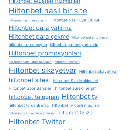
Hiltonbet Müşteri Hizmetleri
Hiltonbet nasil bir site
Hiltonbet Nasıl Üye Olunur
hiltonbet nasıl hesap açılır
Hiltonbet para yatirma
Hiltonbet para çekme
hiltonbet poker tutkunları
hiltonbet promosyon
hiltonbet promosyon kodu
Hiltonbet promosyonlari
hiltonbet sanal spor bahisleri
hiltonbet sektörü
Hiltonbet sikayetvar
Hiltonbet sikayet var
hiltonbet sitesi
Hiltonbet Slot Makineleri
Hiltonbet Spor Bahisleri
hiltonbet sürekli erişim
Hiltonbet tv
hiltonbet telegram
hiltonbet tv canli maç
hiltonbet tv canli maç izle
hiltonbet tv izle
hiltonbet tv güvenilir olabilir mi
Hiltonbet Twitter