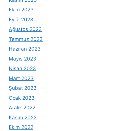
Ekim 2023
Eylül 2023
Ağustos 2023
Temmuz 2023
Haziran 2023
Mayıs 2023
Nisan 2023
Mart 2023
Şubat 2023
Ocak 2023
Aralık 2022
Kasım 2022
Ekim 2022