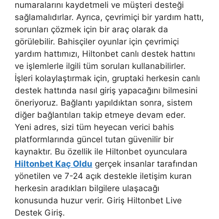
numaralarını kaydetmeli ve müşteri desteği
sağlamalıdırlar. Ayrıca, çevrimiçi bir yardım hattı,
sorunları çözmek için bir araç olarak da
görülebilir. Bahisçiler oyunlar için çevrimiçi
yardım hattımızı, Hiltonbet canlı destek hattını
ve işlemlerle ilgili tüm soruları kullanabilirler.
İşleri kolaylaştırmak için, gruptaki herkesin canlı
destek hattında nasıl giriş yapacağını bilmesini
öneriyoruz. Bağlantı yapıldıktan sonra, sistem
diğer bağlantıları takip etmeye devam eder.
Yeni adres, sizi tüm heyecan verici bahis
platformlarında güncel tutan güvenilir bir
kaynaktır. Bu özellik ile Hiltonbet oyunculara
Hiltonbet Kaç Oldu
gerçek insanlar tarafından
yönetilen ve 7-24 açık destekle iletişim kuran
herkesin aradıkları bilgilere ulaşacağı
konusunda huzur verir. Giriş Hiltonbet Live
Destek Giriş.