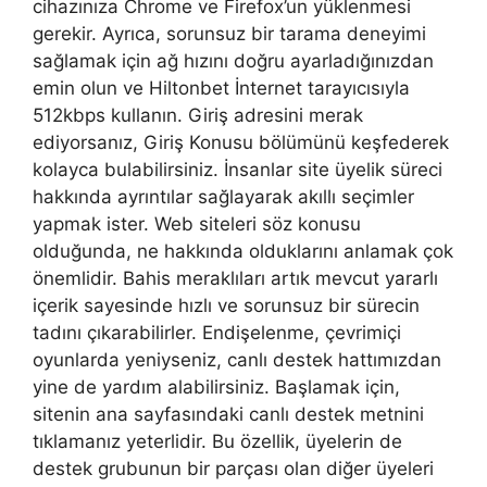
cihazınıza Chrome ve Firefox’un yüklenmesi
gerekir. Ayrıca, sorunsuz bir tarama deneyimi
sağlamak için ağ hızını doğru ayarladığınızdan
emin olun ve Hiltonbet İnternet tarayıcısıyla
512kbps kullanın. Giriş adresini merak
ediyorsanız, Giriş Konusu bölümünü keşfederek
kolayca bulabilirsiniz. İnsanlar site üyelik süreci
hakkında ayrıntılar sağlayarak akıllı seçimler
yapmak ister. Web siteleri söz konusu
olduğunda, ne hakkında olduklarını anlamak çok
önemlidir. Bahis meraklıları artık mevcut yararlı
içerik sayesinde hızlı ve sorunsuz bir sürecin
tadını çıkarabilirler. Endişelenme, çevrimiçi
oyunlarda yeniyseniz, canlı destek hattımızdan
yine de yardım alabilirsiniz. Başlamak için,
sitenin ana sayfasındaki canlı destek metnini
tıklamanız yeterlidir. Bu özellik, üyelerin de
destek grubunun bir parçası olan diğer üyeleri