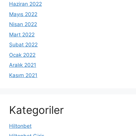
Haziran 2022
Mayıs 2022
Nisan 2022
Mart 2022
Şubat 2022
Ocak 2022
Aralık 2021
Kasım 2021
Kategoriler
Hiltonbet