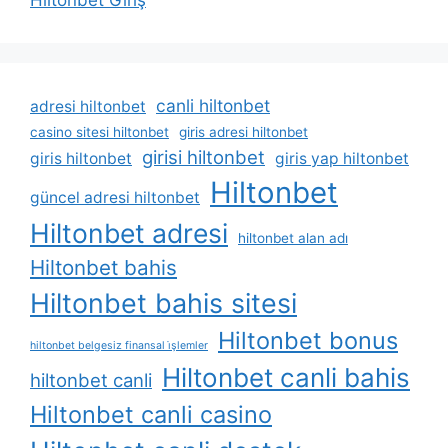
Hiltonbet Giriş
canli hiltonbet
adresi hiltonbet
casino sitesi hiltonbet
giris adresi hiltonbet
girisi hiltonbet
giris hiltonbet
giris yap hiltonbet
Hiltonbet
güncel adresi hiltonbet
Hiltonbet adresi
hiltonbet alan adı
Hiltonbet bahis
Hiltonbet bahis sitesi
Hiltonbet bonus
hiltonbet belgesiz finansal i̇şlemler
Hiltonbet canli bahis
hiltonbet canli
Hiltonbet canli casino