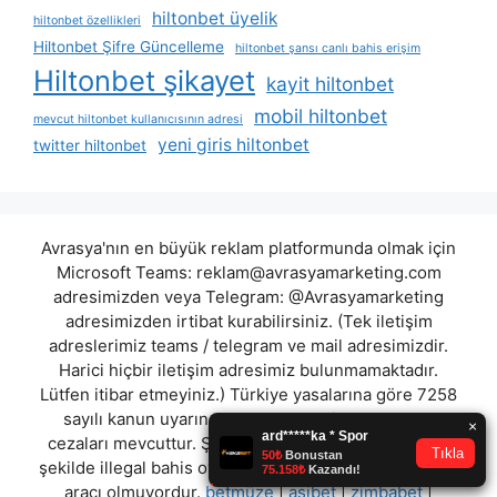
hiltonbet üyelik
hiltonbet özellikleri
Hiltonbet Şifre Güncelleme
hiltonbet şansı canlı bahis erişim
Hiltonbet şikayet
kayit hiltonbet
mobil hiltonbet
mevcut hiltonbet kullanıcısının adresi
yeni giris hiltonbet
twitter hiltonbet
Avrasya'nın en büyük reklam platformunda olmak için
Microsoft Teams:
reklam@avrasyamarketing.com
adresimizden veya Telegram: @Avrasyamarketing
adresimizden irtibat kurabilirsiniz. (Tek iletişim
adreslerimiz teams / telegram ve mail adresimizdir.
Harici hiçbir iletişim adresimiz bulunmamaktadır.
Lütfen itibar etmeyiniz.) Türkiye yasalarına göre 7258
sayılı kanun uyarınca yasa dışı bahis oynamanın
cezaları mevcuttur. Şu an bulunduğunuz site hiç bir
şekilde illegal bahis oyunları oynatmıyor ve oynamaya
aracı olmuyordur.
betmüze
|
asibet
|
zimbabet
|