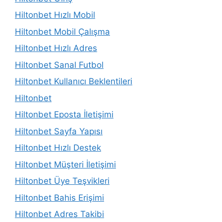
Hiltonbet Hızlı Mobil
Hiltonbet Mobil Çalışma
Hiltonbet Hızlı Adres
Hiltonbet Sanal Futbol
Hiltonbet Kullanıcı Beklentileri
Hiltonbet
Hiltonbet Eposta İletişimi
Hiltonbet Sayfa Yapısı
Hiltonbet Hızlı Destek
Hiltonbet Müşteri İletişimi
Hiltonbet Üye Teşvikleri
Hiltonbet Bahis Erişimi
Hiltonbet Adres Takibi