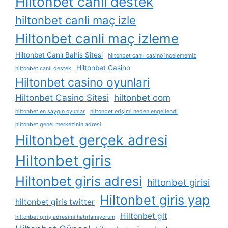
Hiltonbet canli destek
hiltonbet canli maç izle
Hiltonbet canli maç izleme
Hiltonbet Canlı Bahis Sitesi
hiltonbet canlı casino i̇ncelememiz
Hiltonbet Casino
hiltonbet canlı destek
Hiltonbet casino oyunlari
Hiltonbet Casino Sitesi
hiltonbet com
hiltonbet en saygın oyunlar
hiltonbet erişimi neden engellendi
hiltonbet genel merkezinin adresi
Hiltonbet gerçek adresi
Hiltonbet giris
Hiltonbet giris adresi
hiltonbet girisi
Hiltonbet giris yap
hiltonbet giris twitter
Hiltonbet git
hiltonbet giriş adresimi hatırlamıyorum