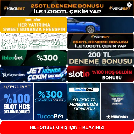
×
HILTONBET GİRİŞ İÇİN TIKLAYINIZ!