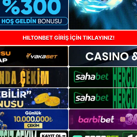
HILTONBET GİRİŞ İÇİN TIKLAYINIZ!