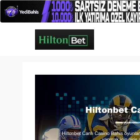
İçeriğe
atla