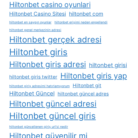
Hiltonbet casino oyunlari
Hiltonbet Casino Sitesi
hiltonbet com
hiltonbet en saygın oyunlar
hiltonbet erişimi neden engellendi
hiltonbet genel merkezinin adresi
Hiltonbet gerçek adresi
Hiltonbet giris
Hiltonbet giris adresi
hiltonbet girisi
Hiltonbet giris yap
hiltonbet giris twitter
Hiltonbet git
hiltonbet giriş adresimi hatırlamıyorum
Hiltonbet Güncel
hiltonbet güncel adres
Hiltonbet güncel adresi
Hiltonbet güncel giris
hiltonbet güncellenen giriş url'si nedir
Hiltonbet güvenilir mi