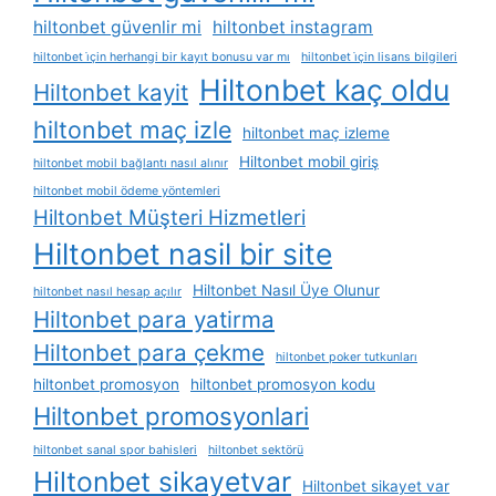
hiltonbet güvenlir mi
hiltonbet instagram
hiltonbet i̇çin herhangi bir kayıt bonusu var mı
hiltonbet i̇çin lisans bilgileri
Hiltonbet kaç oldu
Hiltonbet kayit
hiltonbet maç izle
hiltonbet maç izleme
Hiltonbet mobil giriş
hiltonbet mobil bağlantı nasıl alınır
hiltonbet mobil ödeme yöntemleri
Hiltonbet Müşteri Hizmetleri
Hiltonbet nasil bir site
Hiltonbet Nasıl Üye Olunur
hiltonbet nasıl hesap açılır
Hiltonbet para yatirma
Hiltonbet para çekme
hiltonbet poker tutkunları
hiltonbet promosyon
hiltonbet promosyon kodu
Hiltonbet promosyonlari
hiltonbet sanal spor bahisleri
hiltonbet sektörü
Hiltonbet sikayetvar
Hiltonbet sikayet var