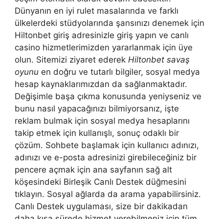
Dünyanın en iyi rulet masalarında ve farklı
ülkelerdeki stüdyolarında şansınızı denemek için
Hiltonbet giriş adresinizle giriş yapın ve canlı
casino hizmetlerimizden yararlanmak için üye
olun. Sitemizi ziyaret ederek
Hiltonbet savaş
oyunu
en doğru ve tutarlı bilgiler, sosyal medya
hesap kaynaklarımızdan da sağlanmaktadır.
Değişimle başa çıkma konusunda yeniyseniz ve
bunu nasıl yapacağınızı bilmiyorsanız, işte
reklam bulmak için sosyal medya hesaplarını
takip etmek için kullanışlı, sonuç odaklı bir
çözüm. Sohbete başlamak için kullanıcı adınızı,
adınızı ve e-posta adresinizi girebileceğiniz bir
pencere açmak için ana sayfanın sağ alt
köşesindeki Birleşik Canlı Destek düğmesini
tıklayın. Sosyal ağlarda da arama yapabilirsiniz.
Canlı Destek uygulaması, size bir dakikadan
daha kısa sürede hizmet verebilmeniz için tüm