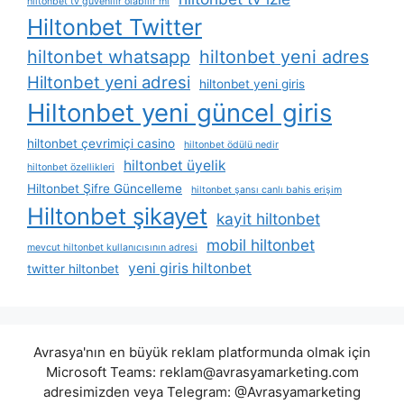
hiltonbet tv güvenilir olabilir mi
Hiltonbet Twitter
hiltonbet whatsapp
hiltonbet yeni adres
Hiltonbet yeni adresi
hiltonbet yeni giris
Hiltonbet yeni güncel giris
hiltonbet çevrimiçi casino
hiltonbet ödülü nedir
hiltonbet üyelik
hiltonbet özellikleri
Hiltonbet Şifre Güncelleme
hiltonbet şansı canlı bahis erişim
Hiltonbet şikayet
kayit hiltonbet
mobil hiltonbet
mevcut hiltonbet kullanıcısının adresi
yeni giris hiltonbet
twitter hiltonbet
Avrasya'nın en büyük reklam platformunda olmak için
Microsoft Teams:
reklam@avrasyamarketing.com
adresimizden veya Telegram: @Avrasyamarketing