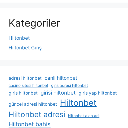
Kategoriler
Hiltonbet
Hiltonbet Giriş
canli hiltonbet
adresi hiltonbet
casino sitesi hiltonbet
giris adresi hiltonbet
girisi hiltonbet
giris hiltonbet
giris yap hiltonbet
Hiltonbet
güncel adresi hiltonbet
Hiltonbet adresi
hiltonbet alan adı
Hiltonbet bahis