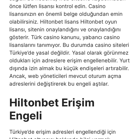
önce lütfen lisansı kontrol edin. Casino
lisansınızın en önemli belge olduğundan emin
olabilirsiniz. Hiltonbet lisans Hiltonbet oyun
lisansı, sitenin onaylandığını ve onaylandığını
gösterir. Türk casino kanunu, yabancı casino
lisanslarını tanımıyor. Bu durumda casino siteleri
Türkiye’de yasal değildir. Yasal olarak görünmez
oldukları için adreslere erişim engellenebilir. Yurt
dışında izin almak bu küçük endişeleri artırabilir.
Ancak, web yöneticileri mevcut oturum açma
adreslerini değiştirerek bu engeli aştılar.
Hiltonbet Erişim
Engeli
Türkiye’de erişim adresleri engellendiği için