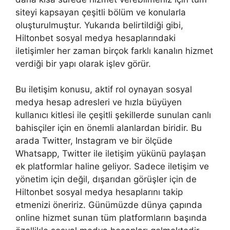
siteyi kapsayan çeşitli bölüm ve konularla
oluşturulmuştur. Yukarıda belirtildiği gibi,
Hiltonbet sosyal medya hesaplarındaki
iletişimler her zaman birçok farklı kanalın hizmet
verdiği bir yapı olarak işlev görür.
Bu iletişim konusu, aktif rol oynayan sosyal
medya hesap adresleri ve hızla büyüyen
kullanıcı kitlesi ile çeşitli şekillerde sunulan canlı
bahisçiler için en önemli alanlardan biridir. Bu
arada Twitter, Instagram ve bir ölçüde
Whatsapp, Twitter ile iletişim yükünü paylaşan
ek platformlar haline geliyor. Sadece iletişim ve
yönetim için değil, dışarıdan görüşler için de
Hiltonbet sosyal medya hesaplarını takip
etmenizi öneririz. Günümüzde dünya çapında
online hizmet sunan tüm platformların başında