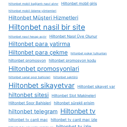
Hiltonbet mobil giriş
hiltonbet mobil bağlantı nasıl alınır
hiltonbet mobil ödeme yöntemleri
Hiltonbet Müşteri Hizmetleri
Hiltonbet nasil bir site
Hiltonbet Nasıl Üye Olunur
hiltonbet nasıl hesap açılır
Hiltonbet para yatirma
Hiltonbet para çekme
hiltonbet poker tutkunları
hiltonbet promosyon
hiltonbet promosyon kodu
Hiltonbet promosyonlari
hiltonbet sanal spor bahisleri
hiltonbet sektörü
Hiltonbet sikayetvar
Hiltonbet sikayet var
hiltonbet sitesi
Hiltonbet Slot Makineleri
Hiltonbet Spor Bahisleri
hiltonbet sürekli erişim
Hiltonbet tv
hiltonbet telegram
hiltonbet tv canli maç
hiltonbet tv canli maç izle
hiltonbet tv izle