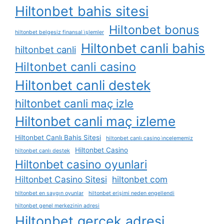
Hiltonbet bahis sitesi
Hiltonbet bonus
hiltonbet belgesiz finansal i̇şlemler
Hiltonbet canli bahis
hiltonbet canli
Hiltonbet canli casino
Hiltonbet canli destek
hiltonbet canli maç izle
Hiltonbet canli maç izleme
Hiltonbet Canlı Bahis Sitesi
hiltonbet canlı casino i̇ncelememiz
Hiltonbet Casino
hiltonbet canlı destek
Hiltonbet casino oyunlari
Hiltonbet Casino Sitesi
hiltonbet com
hiltonbet en saygın oyunlar
hiltonbet erişimi neden engellendi
hiltonbet genel merkezinin adresi
Hiltonbet gerçek adresi