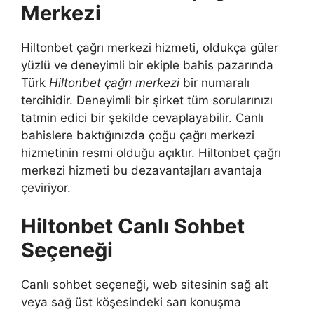
Merkezi
Hiltonbet çağrı merkezi hizmeti, oldukça güler
yüzlü ve deneyimli bir ekiple bahis pazarında
Türk
Hiltonbet çağrı merkezi
bir numaralı
tercihidir. Deneyimli bir şirket tüm sorularınızı
tatmin edici bir şekilde cevaplayabilir. Canlı
bahislere baktığınızda çoğu çağrı merkezi
hizmetinin resmi olduğu açıktır. Hiltonbet çağrı
merkezi hizmeti bu dezavantajları avantaja
çeviriyor.
Hiltonbet Canlı Sohbet
Seçeneği
Canlı sohbet seçeneği, web sitesinin sağ alt
veya sağ üst köşesindeki sarı konuşma