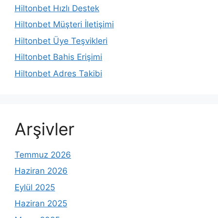
Hiltonbet Hızlı Destek
Hiltonbet Müşteri İletişimi
Hiltonbet Üye Teşvikleri
Hiltonbet Bahis Erişimi
Hiltonbet Adres Takibi
Arşivler
Temmuz 2026
Haziran 2026
Eylül 2025
Haziran 2025