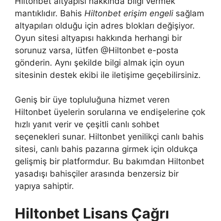
Hiltonbet altyapısı hakkında bilgi vermek
mantıklıdır. Bahis
Hiltonbet erişim engeli
sağlam
altyapıları olduğu için adres blokları değişiyor.
Oyun sitesi altyapısı hakkında herhangi bir
sorunuz varsa, lütfen @Hiltonbet e-posta
gönderin. Aynı şekilde bilgi almak için oyun
sitesinin destek ekibi ile iletişime geçebilirsiniz.
Geniş bir üye topluluğuna hizmet veren
Hiltonbet üyelerin sorularına ve endişelerine çok
hızlı yanıt verir ve çeşitli canlı sohbet
seçenekleri sunar. Hiltonbet yenilikçi canlı bahis
sitesi, canlı bahis pazarına girmek için oldukça
gelişmiş bir platformdur. Bu bakımdan Hiltonbet
yasadışı bahisçiler arasında benzersiz bir
yapıya sahiptir.
Hiltonbet Lisans Çağrı