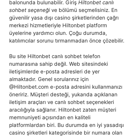
balonunda bulunabilir. Giriş
Hiltonbet canlı
sohbet seçeneği
ve bölümü seçmelisiniz. En
güvenilir yasa dışı casino şirketlerinden çağrı
merkezi hizmetleriyle Hiltonbet platform
üyelerine yardımcı olun. Çoğu durumda,
katılımcılar sorunu tırmanmadan önce çözebilir.
Bu site Hiltonbet canlı sohbet telefon
numarasına sahip değil. Web sitesindeki
iletişimlerde e-posta adresleri de yer
almaktadır. Genel sorularınız için
@Hiltonbet.com e-posta adresini kullanmanızı
öneririz. Müşteri desteği, yukarıda açıklanan
iletişim araçları ve canlı sohbet seçenekleri
aracılığıyla sağlanır. Hiltonbet zaten müşteri
memnuniyeti açısından en kaliteli
platformlardan biri. Bu durumda en iyi yasadışı
casino şirketleri kategorisinde bir numara olan