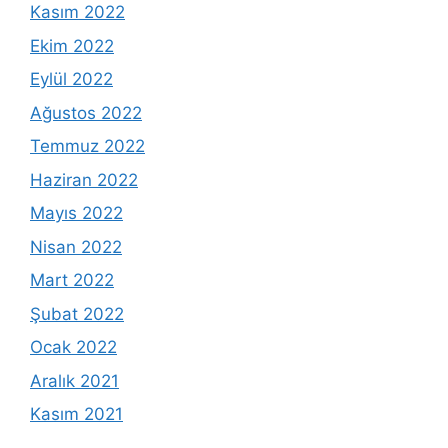
Kasım 2022
Ekim 2022
Eylül 2022
Ağustos 2022
Temmuz 2022
Haziran 2022
Mayıs 2022
Nisan 2022
Mart 2022
Şubat 2022
Ocak 2022
Aralık 2021
Kasım 2021