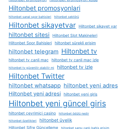
Hiltonbet promosyonlari
hiltonbet sanal spor bahisleri
hiltonbet sektörü
Hiltonbet sikayetvar
Hiltonbet sikayet var
hiltonbet sitesi
Hiltonbet Slot Makineleri
Hiltonbet Spor Bahisleri
hiltonbet sürekli erişim
Hiltonbet tv
hiltonbet telegram
hiltonbet tv canli maç
hiltonbet tv canli maç izle
hiltonbet tv izle
hiltonbet tv güvenilir olabilir mi
Hiltonbet Twitter
hiltonbet whatsapp
hiltonbet yeni adres
Hiltonbet yeni adresi
hiltonbet yeni giris
Hiltonbet yeni güncel giris
hiltonbet çevrimiçi casino
hiltonbet ödülü nedir
hiltonbet üyelik
hiltonbet özellikleri
Hiltonbet Şifre Güncelleme
hiltonbet şansı canlı bahis erişim