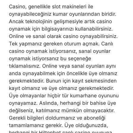
Casino, genellikle slot makineleri ile
oynayabileceğiniz kumar oyunlarından biridir.
Ancak teknolojinin gelişmesiyle artık casino
oynamak için bilgisayarınızı kullanabilirsiniz.
Online ve sanal olarak casino oynayabilirsiniz.
Tek yapmanız gereken oturum açmak. Canlı
casino oynamak istiyorsanız, sanal oyunlar
oynamak istiyorsanız bu seçeneğe
tıklamalısınız. Online veya sanal oyunları aynı
anda oynayabilmek için öncelikle üye olmanız
gerekmektedir. Bunun için kayıt sekmesinden
kayıt olmanız ve üye olmanız gerekmektedir.
Üye olmayanlar hiçbir tür kumarhane oyununu
oynayamaz. Aslında, herhangi bir bahise üye
değilseniz, katılmanız mümkün olmayacaktır.
Gerekli bilgileri doldurmanız ve aboneliği
tamamlamanız gerekir. Üye olduğunuzda,
herhangi bir Hiltonbet canlı casino oyununa