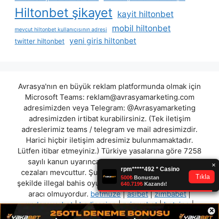
Hiltonbet şikayet
kayit hiltonbet
mobil hiltonbet
mevcut hiltonbet kullanıcısının adresi
yeni giris hiltonbet
twitter hiltonbet
Avrasya'nın en büyük reklam platformunda olmak için
Microsoft Teams:
reklam@avrasyamarketing.com
adresimizden veya Telegram: @Avrasyamarketing
adresimizden irtibat kurabilirsiniz. (Tek iletişim
adreslerimiz teams / telegram ve mail adresimizdir.
Harici hiçbir iletişim adresimiz bulunmamaktadır.
Lütfen itibar etmeyiniz.) Türkiye yasalarına göre 7258
sayılı kanun uyarınca yasa dışı bahis oynamanın
cezaları mevcuttur. Şu an bulunduğunuz site hiç bir
şekilde illegal bahis oyunları oynatmıyor ve oynamaya
aracı olmuyordur.
betmüze
|
asibet
|
zimbabet
|
underoverbet
|
hadicasino
|
prizmabet
|
betvino
|
×
betyapboz