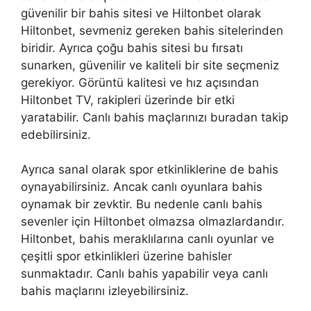
güvenilir bir bahis sitesi ve Hiltonbet olarak
Hiltonbet, sevmeniz gereken bahis sitelerinden
biridir. Ayrıca çoğu bahis sitesi bu fırsatı
sunarken, güvenilir ve kaliteli bir site seçmeniz
gerekiyor. Görüntü kalitesi ve hız açısından
Hiltonbet TV, rakipleri üzerinde bir etki
yaratabilir. Canlı bahis maçlarınızı buradan takip
edebilirsiniz.
Ayrıca sanal olarak spor etkinliklerine de bahis
oynayabilirsiniz. Ancak canlı oyunlara bahis
oynamak bir zevktir. Bu nedenle canlı bahis
sevenler için Hiltonbet olmazsa olmazlardandır.
Hiltonbet, bahis meraklılarına canlı oyunlar ve
çeşitli spor etkinlikleri üzerine bahisler
sunmaktadır. Canlı bahis yapabilir veya canlı
bahis maçlarını izleyebilirsiniz.