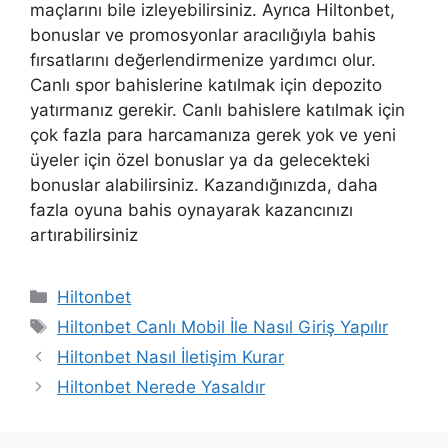
maçlarını bile izleyebilirsiniz. Ayrıca Hiltonbet,
bonuslar ve promosyonlar aracılığıyla bahis
fırsatlarını değerlendirmenize yardımcı olur.
Canlı spor bahislerine katılmak için depozito
yatırmanız gerekir. Canlı bahislere katılmak için
çok fazla para harcamanıza gerek yok ve yeni
üyeler için özel bonuslar ya da gelecekteki
bonuslar alabilirsiniz. Kazandığınızda, daha
fazla oyuna bahis oynayarak kazancınızı
artırabilirsiniz
Kategoriler
Hiltonbet
Etiketler
Hiltonbet Canlı Mobil İle Nasıl Giriş Yapılır
Hiltonbet Nasıl İletişim Kurar
Hiltonbet Nerede Yasaldır