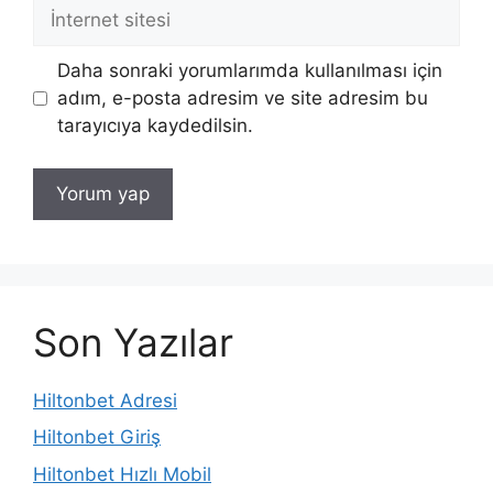
İnternet
sitesi
Daha sonraki yorumlarımda kullanılması için
adım, e-posta adresim ve site adresim bu
tarayıcıya kaydedilsin.
Son Yazılar
Hiltonbet Adresi
Hiltonbet Giriş
Hiltonbet Hızlı Mobil