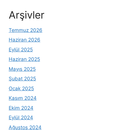
Arşivler
Temmuz 2026
Haziran 2026
Eylül 2025
Haziran 2025
Mayıs 2025
Şubat 2025
Ocak 2025
Kasım 2024
Ekim 2024
Eylül 2024
Ağustos 2024