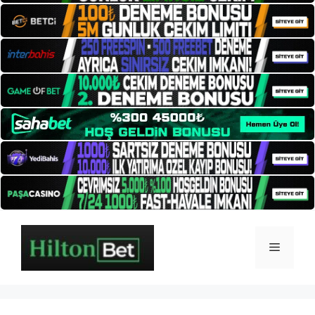
İçeriğe
atla
Menü