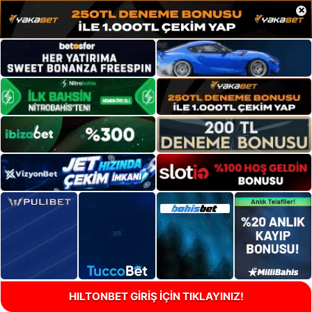
×
HILTONBET GİRİŞ İÇİN TIKLAYINIZ!