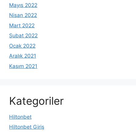
Mayıs 2022
Nisan 2022
Mart 2022
Şubat 2022
Ocak 2022
Aralık 2021
Kasım 2021
Kategoriler
Hiltonbet
Hiltonbet Giriş