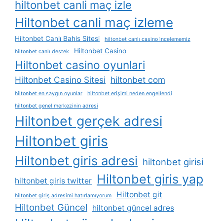
hiltonbet canli maç izle
Hiltonbet canli maç izleme
Hiltonbet Canlı Bahis Sitesi
hiltonbet canlı casino i̇ncelememiz
Hiltonbet Casino
hiltonbet canlı destek
Hiltonbet casino oyunlari
Hiltonbet Casino Sitesi
hiltonbet com
hiltonbet en saygın oyunlar
hiltonbet erişimi neden engellendi
hiltonbet genel merkezinin adresi
Hiltonbet gerçek adresi
Hiltonbet giris
Hiltonbet giris adresi
hiltonbet girisi
Hiltonbet giris yap
hiltonbet giris twitter
Hiltonbet git
hiltonbet giriş adresimi hatırlamıyorum
Hiltonbet Güncel
hiltonbet güncel adres