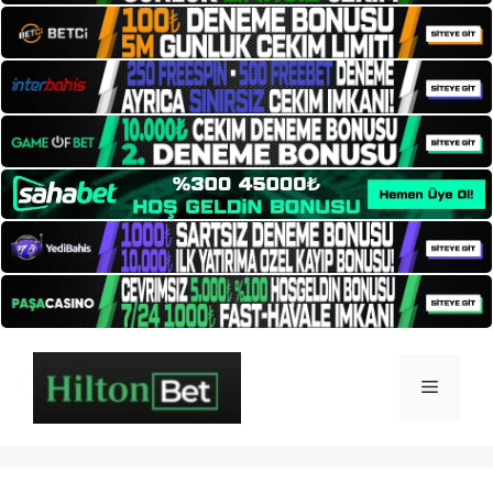
İçeriğe
atla
Menü