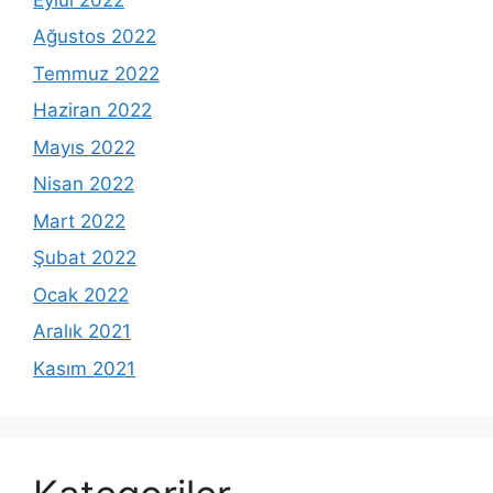
Ağustos 2022
Temmuz 2022
Haziran 2022
Mayıs 2022
Nisan 2022
Mart 2022
Şubat 2022
Ocak 2022
Aralık 2021
Kasım 2021