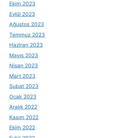
Ekim 2023
Eylül 2023
Ağustos 2023
Temmuz 2023
Haziran 2023
Mayıs 2023
Nisan 2023
Mart 2023
Şubat 2023
Ocak 2023
Aralık 2022
Kasım 2022
Ekim 2022
Eylül 2022