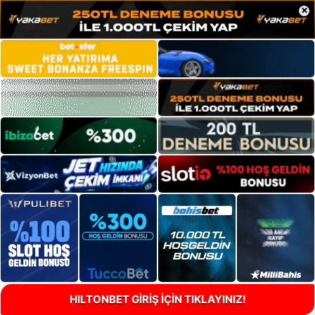
×
HILTONBET GİRİŞ İÇİN TIKLAYINIZ!