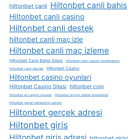
Hiltonbet canli bahis
hiltonbet canli
Hiltonbet canli casino
Hiltonbet canli destek
hiltonbet canli maç izle
Hiltonbet canli maç izleme
Hiltonbet Canlı Bahis Sitesi
hiltonbet canlı casino i̇ncelememiz
Hiltonbet Casino
hiltonbet canlı destek
Hiltonbet casino oyunlari
Hiltonbet Casino Sitesi
hiltonbet com
hiltonbet en saygın oyunlar
hiltonbet erişimi neden engellendi
hiltonbet genel merkezinin adresi
Hiltonbet gerçek adresi
Hiltonbet giris
Hiltonbet giris adresi
hiltonbet girisi