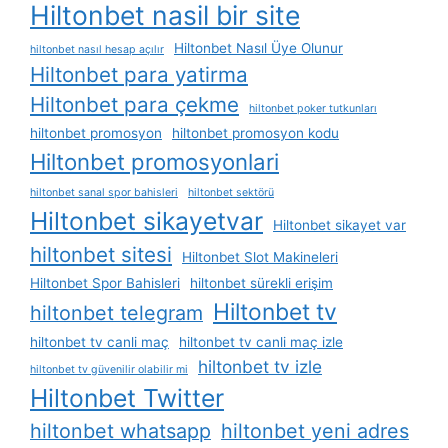
Hiltonbet nasil bir site
Hiltonbet Nasıl Üye Olunur
hiltonbet nasıl hesap açılır
Hiltonbet para yatirma
Hiltonbet para çekme
hiltonbet poker tutkunları
hiltonbet promosyon
hiltonbet promosyon kodu
Hiltonbet promosyonlari
hiltonbet sanal spor bahisleri
hiltonbet sektörü
Hiltonbet sikayetvar
Hiltonbet sikayet var
hiltonbet sitesi
Hiltonbet Slot Makineleri
Hiltonbet Spor Bahisleri
hiltonbet sürekli erişim
Hiltonbet tv
hiltonbet telegram
hiltonbet tv canli maç
hiltonbet tv canli maç izle
hiltonbet tv izle
hiltonbet tv güvenilir olabilir mi
Hiltonbet Twitter
hiltonbet whatsapp
hiltonbet yeni adres