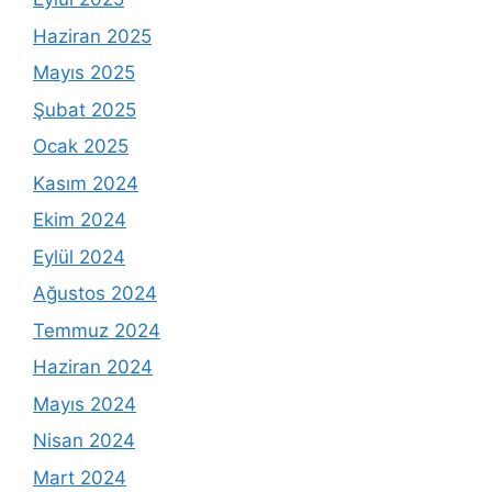
Haziran 2025
Mayıs 2025
Şubat 2025
Ocak 2025
Kasım 2024
Ekim 2024
Eylül 2024
Ağustos 2024
Temmuz 2024
Haziran 2024
Mayıs 2024
Nisan 2024
Mart 2024