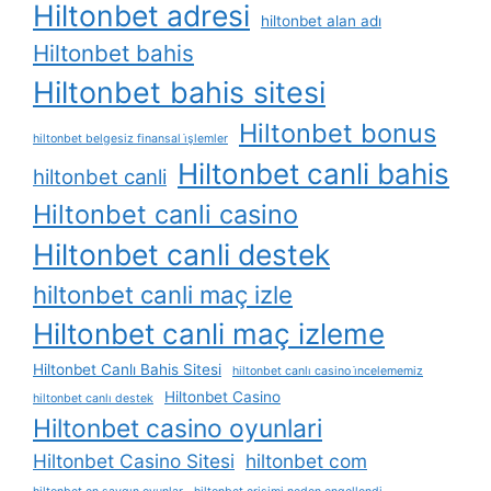
Hiltonbet adresi
hiltonbet alan adı
Hiltonbet bahis
Hiltonbet bahis sitesi
Hiltonbet bonus
hiltonbet belgesiz finansal i̇şlemler
Hiltonbet canli bahis
hiltonbet canli
Hiltonbet canli casino
Hiltonbet canli destek
hiltonbet canli maç izle
Hiltonbet canli maç izleme
Hiltonbet Canlı Bahis Sitesi
hiltonbet canlı casino i̇ncelememiz
Hiltonbet Casino
hiltonbet canlı destek
Hiltonbet casino oyunlari
Hiltonbet Casino Sitesi
hiltonbet com