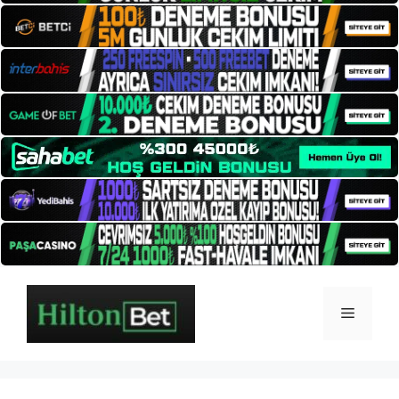
İçeriğe
atla
Menü