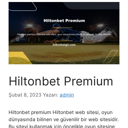
Hiltonbet Premium
Şubat 8, 2023
Yazarı:
admin
Hiltonbet premium Hiltonbet web sitesi, oyun
dünyasında bilinen ve güvenilir bir web sitesidir.
Bu siteyi kullanmak için öncelikle oyun sitesine