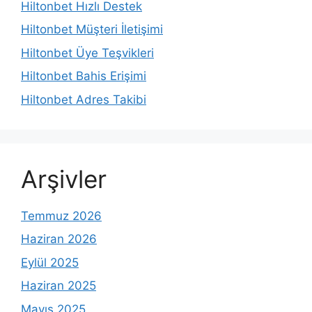
Hiltonbet Hızlı Destek
Hiltonbet Müşteri İletişimi
Hiltonbet Üye Teşvikleri
Hiltonbet Bahis Erişimi
Hiltonbet Adres Takibi
Arşivler
Temmuz 2026
Haziran 2026
Eylül 2025
Haziran 2025
Mayıs 2025