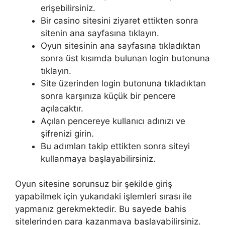
erişebilirsiniz.
Bir casino sitesini ziyaret ettikten sonra
sitenin ana sayfasına tıklayın.
Oyun sitesinin ana sayfasına tıkladıktan
sonra üst kısımda bulunan login butonuna
tıklayın.
Site üzerinden login butonuna tıkladıktan
sonra karşınıza küçük bir pencere
açılacaktır.
Açılan pencereye kullanıcı adınızı ve
şifrenizi girin.
Bu adımları takip ettikten sonra siteyi
kullanmaya başlayabilirsiniz.
Oyun sitesine sorunsuz bir şekilde giriş
yapabilmek için yukarıdaki işlemleri sırası ile
yapmanız gerekmektedir. Bu sayede bahis
sitelerinden para kazanmaya başlayabilirsiniz.