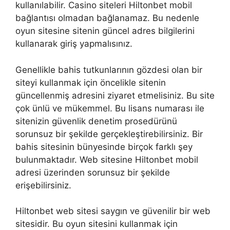
kullanılabilir. Casino siteleri Hiltonbet mobil
bağlantısı olmadan bağlanamaz. Bu nedenle
oyun sitesine sitenin güncel adres bilgilerini
kullanarak giriş yapmalısınız.
Genellikle bahis tutkunlarının gözdesi olan bir
siteyi kullanmak için öncelikle sitenin
güncellenmiş adresini ziyaret etmelisiniz. Bu site
çok ünlü ve mükemmel. Bu lisans numarası ile
sitenizin güvenlik denetim prosedürünü
sorunsuz bir şekilde gerçekleştirebilirsiniz. Bir
bahis sitesinin bünyesinde birçok farklı şey
bulunmaktadır. Web sitesine Hiltonbet mobil
adresi üzerinden sorunsuz bir şekilde
erişebilirsiniz.
Hiltonbet web sitesi saygın ve güvenilir bir web
sitesidir. Bu oyun sitesini kullanmak için