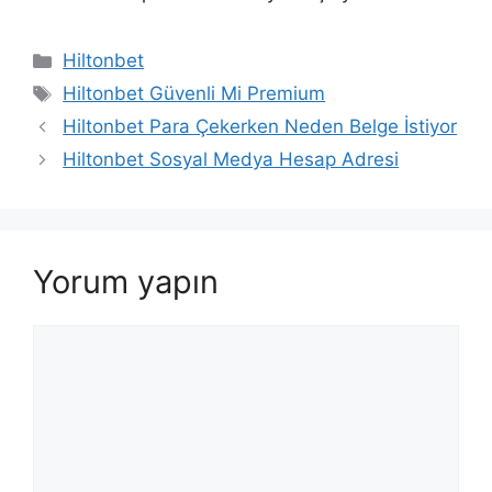
Kategoriler
Hiltonbet
Etiketler
Hiltonbet Güvenli Mi Premium
Hiltonbet Para Çekerken Neden Belge İstiyor
Hiltonbet Sosyal Medya Hesap Adresi
Yorum yapın
Yorum