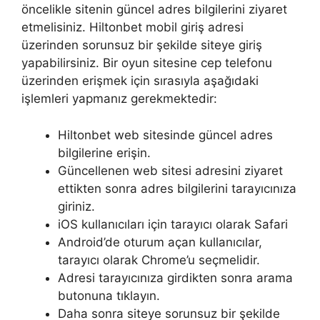
öncelikle sitenin güncel adres bilgilerini ziyaret
etmelisiniz. Hiltonbet mobil giriş adresi
üzerinden sorunsuz bir şekilde siteye giriş
yapabilirsiniz. Bir oyun sitesine cep telefonu
üzerinden erişmek için sırasıyla aşağıdaki
işlemleri yapmanız gerekmektedir:
Hiltonbet web sitesinde güncel adres
bilgilerine erişin.
Güncellenen web sitesi adresini ziyaret
ettikten sonra adres bilgilerini tarayıcınıza
giriniz.
iOS kullanıcıları için tarayıcı olarak Safari
Android’de oturum açan kullanıcılar,
tarayıcı olarak Chrome’u seçmelidir.
Adresi tarayıcınıza girdikten sonra arama
butonuna tıklayın.
Daha sonra siteye sorunsuz bir şekilde