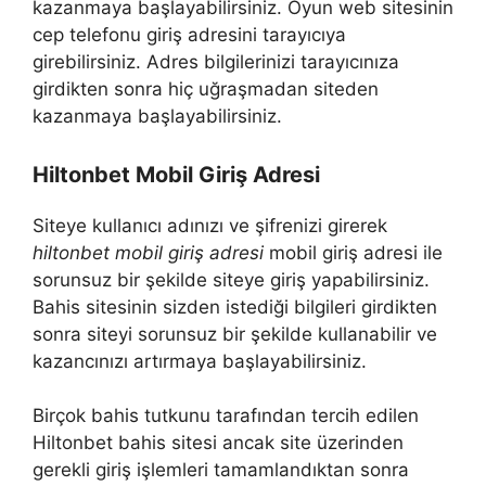
kazanmaya başlayabilirsiniz. Oyun web sitesinin
cep telefonu giriş adresini tarayıcıya
girebilirsiniz. Adres bilgilerinizi tarayıcınıza
girdikten sonra hiç uğraşmadan siteden
kazanmaya başlayabilirsiniz.
Hiltonbet Mobil Giriş Adresi
Siteye kullanıcı adınızı ve şifrenizi girerek
hiltonbet mobil giriş adresi
mobil giriş adresi ile
sorunsuz bir şekilde siteye giriş yapabilirsiniz.
Bahis sitesinin sizden istediği bilgileri girdikten
sonra siteyi sorunsuz bir şekilde kullanabilir ve
kazancınızı artırmaya başlayabilirsiniz.
Birçok bahis tutkunu tarafından tercih edilen
Hiltonbet bahis sitesi ancak site üzerinden
gerekli giriş işlemleri tamamlandıktan sonra