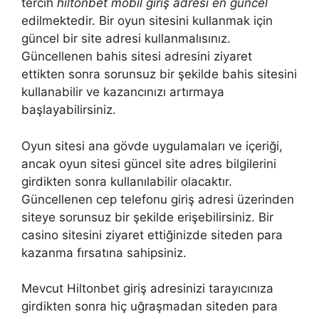
tercih
hiltonbet mobil giriş adresi en güncel
edilmektedir. Bir oyun sitesini kullanmak için
güncel bir site adresi kullanmalısınız.
Güncellenen bahis sitesi adresini ziyaret
ettikten sonra sorunsuz bir şekilde bahis sitesini
kullanabilir ve kazancınızı artırmaya
başlayabilirsiniz.
Oyun sitesi ana gövde uygulamaları ve içeriği,
ancak oyun sitesi güncel site adres bilgilerini
girdikten sonra kullanılabilir olacaktır.
Güncellenen cep telefonu giriş adresi üzerinden
siteye sorunsuz bir şekilde erişebilirsiniz. Bir
casino sitesini ziyaret ettiğinizde siteden para
kazanma fırsatına sahipsiniz.
Mevcut Hiltonbet giriş adresinizi tarayıcınıza
girdikten sonra hiç uğraşmadan siteden para