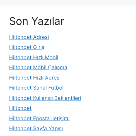
Son Yazılar
Hiltonbet Adresi
Hiltonbet Giriş
Hiltonbet Hızlı Mobil
Hiltonbet Mobil Çalışma
Hiltonbet Hızlı Adres
Hiltonbet Sanal Futbol
Hiltonbet Kullanıcı Beklentileri
Hiltonbet
Hiltonbet Eposta İletişimi
Hiltonbet Sayfa Yapısı