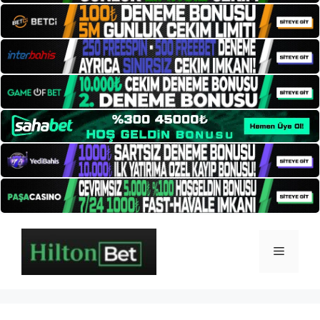
İçeriğe
atla
Menü