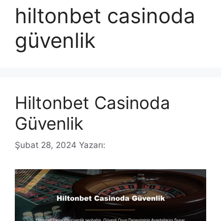
hiltonbet casinoda
güvenlik
Hiltonbet Casinoda
Güvenlik
Şubat 28, 2024
Yazarı: