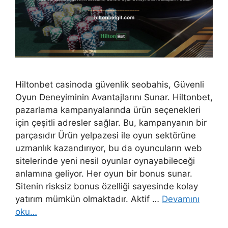
Hiltonbet casinoda güvenlik seobahis, Güvenli
Oyun Deneyiminin Avantajlarını Sunar. Hiltonbet,
pazarlama kampanyalarında ürün seçenekleri
için çeşitli adresler sağlar. Bu, kampanyanın bir
parçasıdır Ürün yelpazesi ile oyun sektörüne
uzmanlık kazandırıyor, bu da oyuncuların web
sitelerinde yeni nesil oyunlar oynayabileceği
anlamına geliyor. Her oyun bir bonus sunar.
Sitenin risksiz bonus özelliği sayesinde kolay
yatırım mümkün olmaktadır. Aktif …
Devamını
oku…