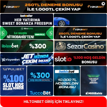
×
HILTONBET GİRİŞ İÇİN TIKLAYINIZ!