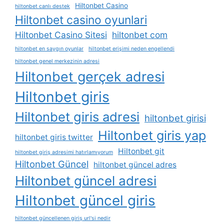
Hiltonbet Casino
hiltonbet canlı destek
Hiltonbet casino oyunlari
Hiltonbet Casino Sitesi
hiltonbet com
hiltonbet en saygın oyunlar
hiltonbet erişimi neden engellendi
hiltonbet genel merkezinin adresi
Hiltonbet gerçek adresi
Hiltonbet giris
Hiltonbet giris adresi
hiltonbet girisi
Hiltonbet giris yap
hiltonbet giris twitter
Hiltonbet git
hiltonbet giriş adresimi hatırlamıyorum
Hiltonbet Güncel
hiltonbet güncel adres
Hiltonbet güncel adresi
Hiltonbet güncel giris
hiltonbet güncellenen giriş url'si nedir