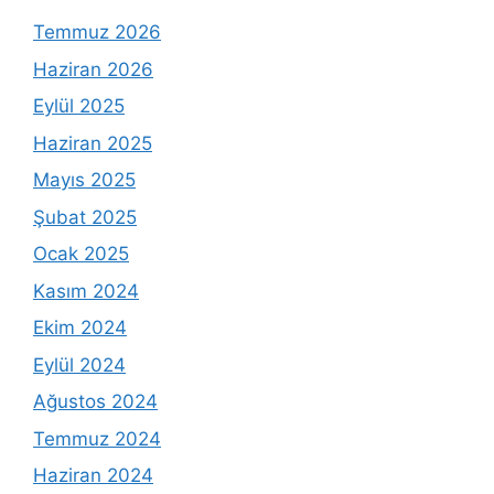
Temmuz 2026
Haziran 2026
Eylül 2025
Haziran 2025
Mayıs 2025
Şubat 2025
Ocak 2025
Kasım 2024
Ekim 2024
Eylül 2024
Ağustos 2024
Temmuz 2024
Haziran 2024