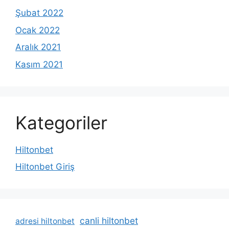
Şubat 2022
Ocak 2022
Aralık 2021
Kasım 2021
Kategoriler
Hiltonbet
Hiltonbet Giriş
canli hiltonbet
adresi hiltonbet