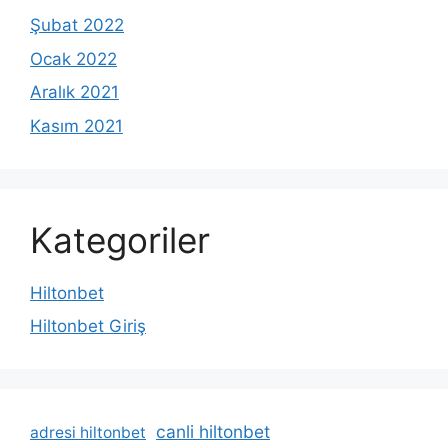
Şubat 2022
Ocak 2022
Aralık 2021
Kasım 2021
Kategoriler
Hiltonbet
Hiltonbet Giriş
canli hiltonbet
adresi hiltonbet