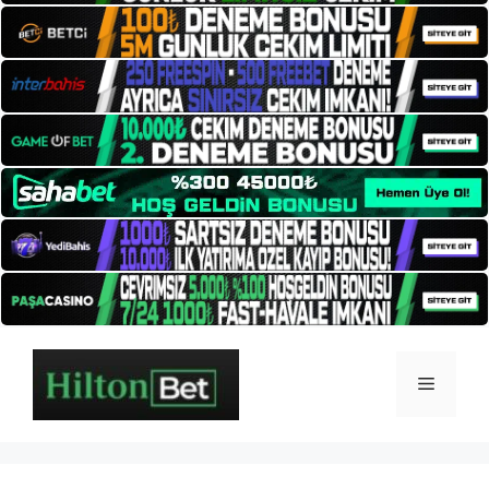
İçeriğe
atla
Menü