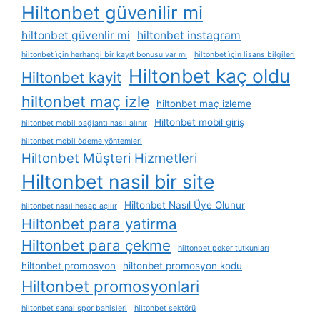
Hiltonbet güvenilir mi
hiltonbet güvenlir mi
hiltonbet instagram
hiltonbet i̇çin herhangi bir kayıt bonusu var mı
hiltonbet i̇çin lisans bilgileri
Hiltonbet kaç oldu
Hiltonbet kayit
hiltonbet maç izle
hiltonbet maç izleme
Hiltonbet mobil giriş
hiltonbet mobil bağlantı nasıl alınır
hiltonbet mobil ödeme yöntemleri
Hiltonbet Müşteri Hizmetleri
Hiltonbet nasil bir site
Hiltonbet Nasıl Üye Olunur
hiltonbet nasıl hesap açılır
Hiltonbet para yatirma
Hiltonbet para çekme
hiltonbet poker tutkunları
hiltonbet promosyon
hiltonbet promosyon kodu
Hiltonbet promosyonlari
hiltonbet sanal spor bahisleri
hiltonbet sektörü