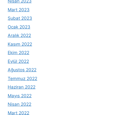
Nisan 2023
Mart 2023
Şubat 2023
Ocak 2023
Aralık 2022
Kasım 2022
Ekim 2022
Eylül 2022
Ağustos 2022
Temmuz 2022
Haziran 2022
Mayıs 2022
Nisan 2022
Mart 2022