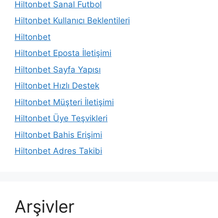
Hiltonbet Sanal Futbol
Hiltonbet Kullanıcı Beklentileri
Hiltonbet
Hiltonbet Eposta İletişimi
Hiltonbet Sayfa Yapısı
Hiltonbet Hızlı Destek
Hiltonbet Müşteri İletişimi
Hiltonbet Üye Teşvikleri
Hiltonbet Bahis Erişimi
Hiltonbet Adres Takibi
Arşivler