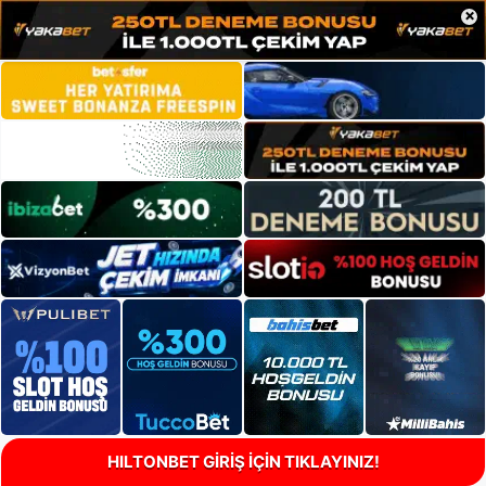
×
HILTONBET GİRİŞ İÇİN TIKLAYINIZ!