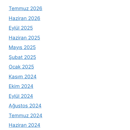
Temmuz 2026
Haziran 2026
Eylül 2025
Haziran 2025
Mayıs 2025
Şubat 2025
Ocak 2025
Kasım 2024
Ekim 2024
Eylül 2024
Ağustos 2024
Temmuz 2024
Haziran 2024