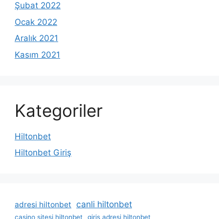
Şubat 2022
Ocak 2022
Aralık 2021
Kasım 2021
Kategoriler
Hiltonbet
Hiltonbet Giriş
canli hiltonbet
adresi hiltonbet
casino sitesi hiltonbet
giris adresi hiltonbet