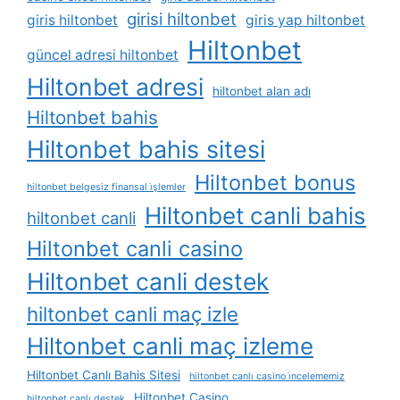
girisi hiltonbet
giris hiltonbet
giris yap hiltonbet
Hiltonbet
güncel adresi hiltonbet
Hiltonbet adresi
hiltonbet alan adı
Hiltonbet bahis
Hiltonbet bahis sitesi
Hiltonbet bonus
hiltonbet belgesiz finansal i̇şlemler
Hiltonbet canli bahis
hiltonbet canli
Hiltonbet canli casino
Hiltonbet canli destek
hiltonbet canli maç izle
Hiltonbet canli maç izleme
Hiltonbet Canlı Bahis Sitesi
hiltonbet canlı casino i̇ncelememiz
Hiltonbet Casino
hiltonbet canlı destek