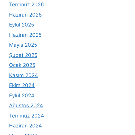
Temmuz 2026
Haziran 2026
Eylül 2025
Haziran 2025
Mayıs 2025
Şubat 2025
Ocak 2025
Kasım 2024
Ekim 2024
Eylül 2024
Ağustos 2024
Temmuz 2024
Haziran 2024