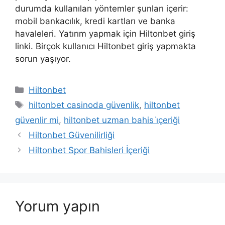
durumda kullanılan yöntemler şunları içerir:
mobil bankacılık, kredi kartları ve banka
havaleleri. Yatırım yapmak için Hiltonbet giriş
linki. Birçok kullanıcı Hiltonbet giriş yapmakta
sorun yaşıyor.
Kategoriler
Hiltonbet
Etiketler
hiltonbet casinoda güvenlik
,
hiltonbet
güvenlir mi
,
hiltonbet uzman bahis i̇çeriği
Hiltonbet Güvenilirliği
Hiltonbet Spor Bahisleri İçeriği
Yorum yapın