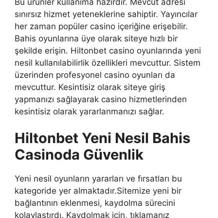
Bu ürünler kullanıma hazırdır. Mevcut adresi
sınırsız hizmet yeteneklerine sahiptir. Yayıncılar
her zaman popüler casino içeriğine erişebilir.
Bahis oyunlarına üye olarak siteye hızlı bir
şekilde erişin. Hiltonbet casino oyunlarında yeni
nesil kullanılabilirlik özellikleri mevcuttur. Sistem
üzerinden profesyonel casino oyunları da
mevcuttur. Kesintisiz olarak siteye giriş
yapmanızı sağlayarak casino hizmetlerinden
kesintisiz olarak yararlanmanızı sağlar.
Hiltonbet Yeni Nesil Bahis
Casinoda Güvenlik
Yeni nesil oyunların yararları ve fırsatları bu
kategoride yer almaktadır.Sitemize yeni bir
bağlantının eklenmesi, kaydolma sürecini
kolaylaştırdı. Kaydolmak için, tıklamanız