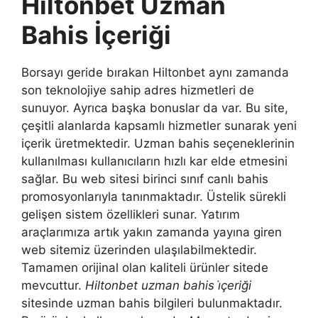
Hiltonbet Uzman
Bahis İçeriği
Borsayı geride bırakan Hiltonbet aynı zamanda
son teknolojiye sahip adres hizmetleri de
sunuyor. Ayrıca başka bonuslar da var. Bu site,
çeşitli alanlarda kapsamlı hizmetler sunarak yeni
içerik üretmektedir. Uzman bahis seçeneklerinin
kullanılması kullanıcıların hızlı kar elde etmesini
sağlar. Bu web sitesi birinci sınıf canlı bahis
promosyonlarıyla tanınmaktadır. Üstelik sürekli
gelişen sistem özellikleri sunar. Yatırım
araçlarımıza artık yakın zamanda yayına giren
web sitemiz üzerinden ulaşılabilmektedir.
Tamamen orijinal olan kaliteli ürünler sitede
mevcuttur.
Hiltonbet uzman bahis i̇çeriği
sitesinde uzman bahis bilgileri bulunmaktadır.