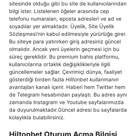
sitesinde olduğu gibi bu site de kullanıcılarından
bilgi ister. Listelenen öğeler arasında cep
telefonu numaraları, eposta adresleri ve ad ve
soyadılar yer almaktadır. Üyelik, Site Üyelik
Sözleşmesi’nin kabul edilmesiyle yürürlüğe girer.
Bu siteye para yatırırken giriş adresiniz güncel
olmalıdır. Ancak yeni üyelerin geçmesi için bu
süreç gereklidir. Bu premium bahis platformu,
kullanıcılarına ortaklık değişiklikleriyle ilgili
güncellemeler sağlar. Çevrimiçi dünya, faaliyet
gösterdiği birden fazla
Hiltonbet kullanmanın
avantajları
kanalı içerir. Haberi hem Twitter hem
de Telegram hesabından paylaştı. Bu adres aynı
zamanda Instagram ve Youtube sayfalarımızda
da duyurulmaktadır.Güncel adresi bu sayfalarda
kolaylıkla bulabilirsiniz.
Hiltonbet Oturum Açma Bilgisi