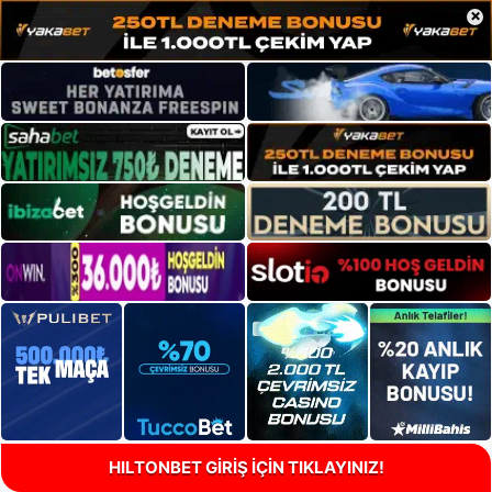
×
HILTONBET GİRİŞ İÇİN TIKLAYINIZ!