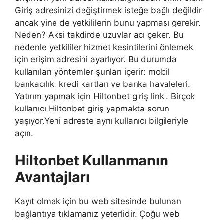
Giriş adresinizi değiştirmek isteğe bağlı değildir
ancak yine de yetkililerin bunu yapması gerekir.
Neden? Aksi takdirde uzuvlar acı çeker. Bu
nedenle yetkililer hizmet kesintilerini önlemek
için erişim adresini ayarlıyor. Bu durumda
kullanılan yöntemler şunları içerir: mobil
bankacılık, kredi kartları ve banka havaleleri.
Yatırım yapmak için Hiltonbet giriş linki. Birçok
kullanıcı Hiltonbet giriş yapmakta sorun
yaşıyor.Yeni adreste aynı kullanıcı bilgileriyle
açın.
Hiltonbet Kullanmanın
Avantajları
Kayıt olmak için bu web sitesinde bulunan
bağlantıya tıklamanız yeterlidir. Çoğu web