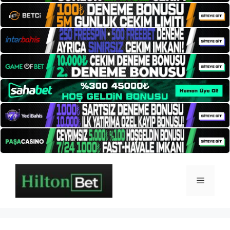
İçeriğe
atla
Menü