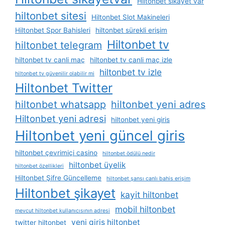
Hiltonbet sikayet var
hiltonbet sitesi
Hiltonbet Slot Makineleri
Hiltonbet Spor Bahisleri
hiltonbet sürekli erişim
Hiltonbet tv
hiltonbet telegram
hiltonbet tv canli maç
hiltonbet tv canli maç izle
hiltonbet tv izle
hiltonbet tv güvenilir olabilir mi
Hiltonbet Twitter
hiltonbet whatsapp
hiltonbet yeni adres
Hiltonbet yeni adresi
hiltonbet yeni giris
Hiltonbet yeni güncel giris
hiltonbet çevrimiçi casino
hiltonbet ödülü nedir
hiltonbet üyelik
hiltonbet özellikleri
Hiltonbet Şifre Güncelleme
hiltonbet şansı canlı bahis erişim
Hiltonbet şikayet
kayit hiltonbet
mobil hiltonbet
mevcut hiltonbet kullanıcısının adresi
yeni giris hiltonbet
twitter hiltonbet