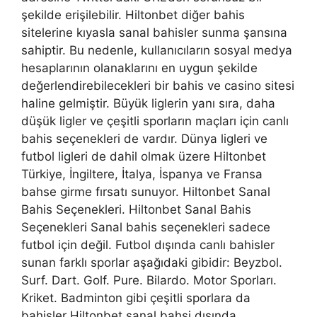
şekilde erişilebilir. Hiltonbet diğer bahis
sitelerine kıyasla sanal bahisler sunma şansına
sahiptir. Bu nedenle, kullanıcıların sosyal medya
hesaplarının olanaklarını en uygun şekilde
değerlendirebilecekleri bir bahis ve casino sitesi
haline gelmiştir. Büyük liglerin yanı sıra, daha
düşük ligler ve çeşitli sporların maçları için canlı
bahis seçenekleri de vardır. Dünya ligleri ve
futbol ligleri de dahil olmak üzere Hiltonbet
Türkiye, İngiltere, İtalya, İspanya ve Fransa
bahse girme fırsatı sunuyor. Hiltonbet Sanal
Bahis Seçenekleri. Hiltonbet Sanal Bahis
Seçenekleri Sanal bahis seçenekleri sadece
futbol için değil. Futbol dışında canlı bahisler
sunan farklı sporlar aşağıdaki gibidir: Beyzbol.
Surf. Dart. Golf. Pure. Bilardo. Motor Sporları.
Kriket. Badminton gibi çeşitli sporlara da
bahisler Hiltonbet sanal bahsi dışında