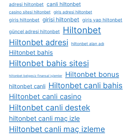
canli hiltonbet
adresi hiltonbet
casino sitesi hiltonbet
giris adresi hiltonbet
girisi hiltonbet
giris hiltonbet
giris yap hiltonbet
Hiltonbet
güncel adresi hiltonbet
Hiltonbet adresi
hiltonbet alan adı
Hiltonbet bahis
Hiltonbet bahis sitesi
Hiltonbet bonus
hiltonbet belgesiz finansal i̇şlemler
Hiltonbet canli bahis
hiltonbet canli
Hiltonbet canli casino
Hiltonbet canli destek
hiltonbet canli maç izle
Hiltonbet canli maç izleme