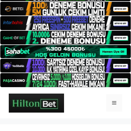
İçeriğe
atla
Menü