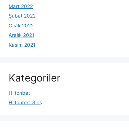
Mart 2022
Şubat 2022
Ocak 2022
Aralık 2021
Kasım 2021
Kategoriler
Hiltonbet
Hiltonbet Giriş