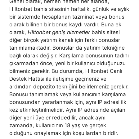
Genel olarak, hemen hemen her alanda,
Hiltonbet bahis sitesinin haftalık, günlük ve aylık
bir sistemde hesaplanan tazminat veya bonus
olarak bilinen bir bonus kaydı vardır. Buna ek
olarak,
Hiltonbet geniş hizmetler
bahis sitesi
diğer birçok yatırım kanalı için farklı bonuslar
tanımlamaktadır. Bonuslar da yatırım tekniğine
bağlı olarak değişir. Karşılama bonusunun tadını
çıkarmadan önce, yeni bir kullanıcı olduğunuzu
bilmeniz gerekir. Bu durumda, Hiltonbet Canlı
Destek Hattısı ile iletişime geçmeniz ve
ardından depozito tekniğini belirlemeniz gerekir.
Bonusu tanımlamak veya kullanıcının karşılama
bonusundan yararlanmak için, aynı IP adresi ilk
kez etkinleştirilmelidir. Aynı IP adresinde açılan
diğer yeni üyeler reddedilir, ancak aynı
zamanda, kullanıcının 18 yaş ve gerçek
olduğunu onaylamak için koşullardan biridir.