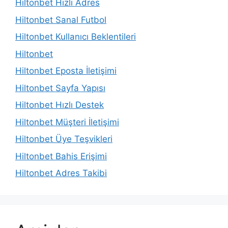
Hiltonbet Hızlı Adres
Hiltonbet Sanal Futbol
Hiltonbet Kullanıcı Beklentileri
Hiltonbet
Hiltonbet Eposta İletişimi
Hiltonbet Sayfa Yapısı
Hiltonbet Hızlı Destek
Hiltonbet Müşteri İletişimi
Hiltonbet Üye Teşvikleri
Hiltonbet Bahis Erişimi
Hiltonbet Adres Takibi