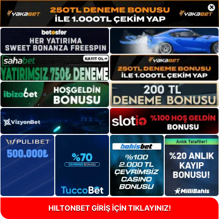
×
HILTONBET GİRİŞ İÇİN TIKLAYINIZ!