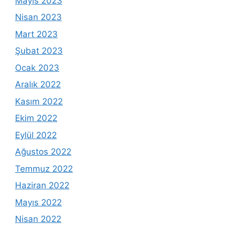
Mayıs 2023
Nisan 2023
Mart 2023
Şubat 2023
Ocak 2023
Aralık 2022
Kasım 2022
Ekim 2022
Eylül 2022
Ağustos 2022
Temmuz 2022
Haziran 2022
Mayıs 2022
Nisan 2022