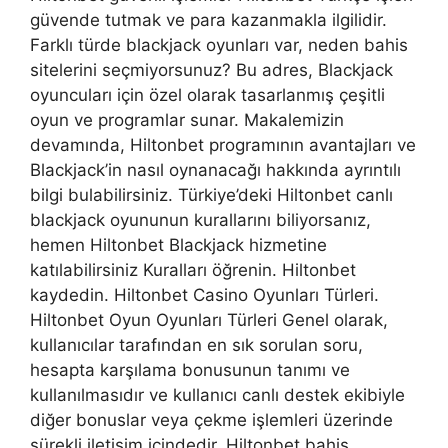
güvende tutmak ve para kazanmakla ilgilidir.
Farklı türde blackjack oyunları var, neden bahis
sitelerini seçmiyorsunuz? Bu adres, Blackjack
oyuncuları için özel olarak tasarlanmış çeşitli
oyun ve programlar sunar. Makalemizin
devamında, Hiltonbet programının avantajları ve
Blackjack’in nasıl oynanacağı hakkında ayrıntılı
bilgi bulabilirsiniz. Türkiye’deki Hiltonbet canlı
blackjack oyununun kurallarını biliyorsanız,
hemen Hiltonbet Blackjack hizmetine
katılabilirsiniz Kuralları öğrenin. Hiltonbet
kaydedin. Hiltonbet Casino Oyunları Türleri.
Hiltonbet Oyun Oyunları Türleri Genel olarak,
kullanıcılar tarafından en sık sorulan soru,
hesapta karşılama bonusunun tanımı ve
kullanılmasıdır ve kullanıcı canlı destek ekibiyle
diğer bonuslar veya çekme işlemleri üzerinde
sürekli iletişim içindedir. Hiltonbet bahis