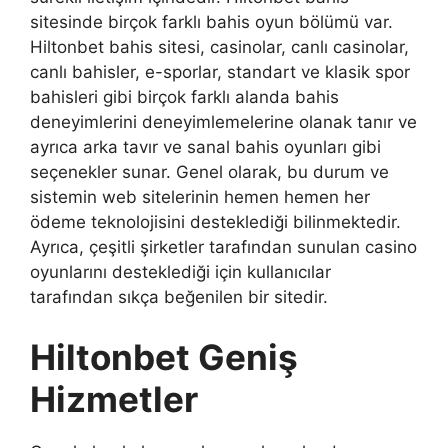
sitesinde birçok farklı bahis oyun bölümü var.
Hiltonbet bahis sitesi, casinolar, canlı casinolar,
canlı bahisler, e-sporlar, standart ve klasik spor
bahisleri gibi birçok farklı alanda bahis
deneyimlerini deneyimlemelerine olanak tanır ve
ayrıca arka tavır ve sanal bahis oyunları gibi
seçenekler sunar. Genel olarak, bu durum ve
sistemin web sitelerinin hemen hemen her
ödeme teknolojisini desteklediği bilinmektedir.
Ayrıca, çeşitli şirketler tarafından sunulan casino
oyunlarını desteklediği için kullanıcılar
tarafından sıkça beğenilen bir sitedir.
Hiltonbet Geniş
Hizmetler