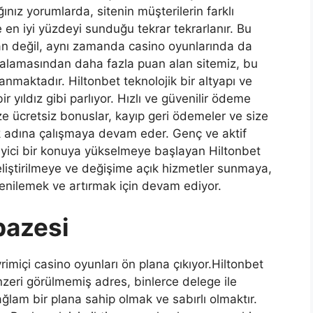
ınız yorumlarda, sitenin müşterilerin farklı
ve en iyi yüzdeyi sunduğu tekrar tekrarlanır. Bu
dan değil, aynı zamanda casino oyunlarında da
 ortalamasından daha fazla puan alan sitemiz, bu
anmaktadır. Hiltonbet teknolojik bir altyapı ve
r yıldız gibi parlıyor. Hızlı ve güvenilir ödeme
ize ücretsiz bonuslar, kayıp geri ödemeler ve size
k adına çalışmaya devam eder. Genç ve aktif
leyici bir konuya yükselmeye başlayan Hiltonbet
eliştirilmeye ve değişime açık hizmetler sunmaya,
yenilemek ve artırmak için devam ediyor.
pazesi
rimiçi casino oyunları ön plana çıkıyor.Hiltonbet
zeri görülmemiş adres, binlerce delege ile
ağlam bir plana sahip olmak ve sabırlı olmaktır.