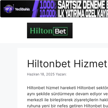
İçeriğe
atla
Hiltonbet Hizmet
Haziran 18, 2025
Yazarı:
Hiltonbet hizmet hareketi Hiltonbet sektörde
aynı şekilde sürdürmeye devam ediyor ve gü
merkezli ile birleştirerek ziyaretçilerin h
ruhuna yeni bir nefes getiren Hiltonbet b