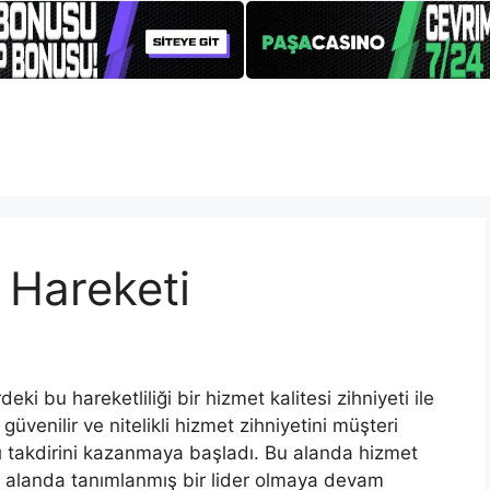
 Hareketi
ki bu hareketliliği bir hizmet kalitesi zihniyeti ile
venilir ve nitelikli hizmet zihniyetini müşteri
aklı takdirini kazanmaya başladı. Bu alanda hizmet
u alanda tanımlanmış bir lider olmaya devam