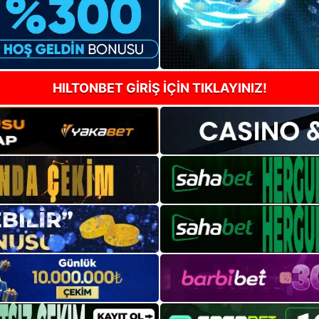
HILTONBET GİRİŞ İÇİN TIKLAYINIZ!