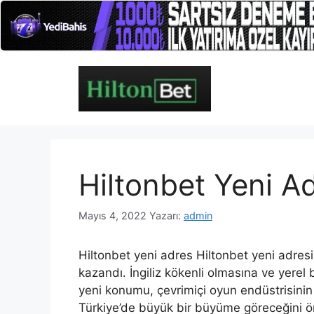
İçeriğe
atla
Hiltonbet Yeni A
Mayıs 4, 2022
Yazarı:
admin
Hiltonbet yeni adres Hiltonbet yeni adresi, 
kazandı. İngiliz kökenli olmasına ve yere
yeni konumu, çevrimiçi oyun endüstrisinin
Türkiye’de büyük bir büyüme göreceğini ö