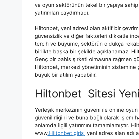
ve oyun sektörünün tekel bir yapıya sahip
yatırımları caydırmadı.
Hiltonbet, yeni adresi olan aktif bir çev
güvensizlik ve diğer faktörleri dikkatle inc
tercih ve büyüme, sektörün oldukça rekabe
birlikte başka bir şekilde açıklanamaz. Hil
Genç bir bahis şirketi olmasına rağmen
Hiltonbet, merkezi yönetiminin sistemine g
büyük bir atılım yapabilir.
Hiltonbet Sitesi Yen
Yerleşik merkezinin güveni ile online oyu
güvenilirliğini ve buna bağlı olarak işlem
anlamda ilgili yatırımını tamamlamıştır. Hi
www
.Hiltonbet giriş
yeni adres alan adı a