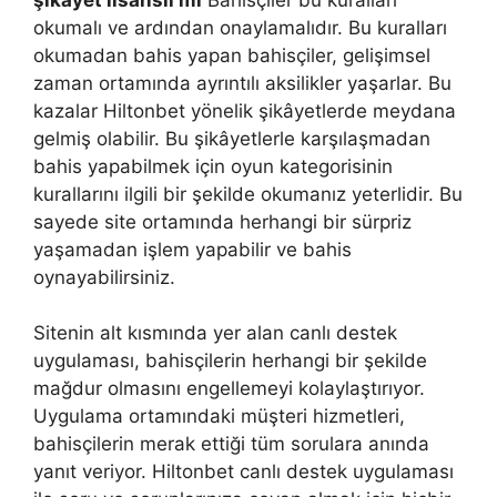
okumalı ve ardından onaylamalıdır. Bu kuralları
okumadan bahis yapan bahisçiler, gelişimsel
zaman ortamında ayrıntılı aksilikler yaşarlar. Bu
kazalar Hiltonbet yönelik şikâyetlerde meydana
gelmiş olabilir. Bu şikâyetlerle karşılaşmadan
bahis yapabilmek için oyun kategorisinin
kurallarını ilgili bir şekilde okumanız yeterlidir. Bu
sayede site ortamında herhangi bir sürpriz
yaşamadan işlem yapabilir ve bahis
oynayabilirsiniz.
Sitenin alt kısmında yer alan canlı destek
uygulaması, bahisçilerin herhangi bir şekilde
mağdur olmasını engellemeyi kolaylaştırıyor.
Uygulama ortamındaki müşteri hizmetleri,
bahisçilerin merak ettiği tüm sorulara anında
yanıt veriyor. Hiltonbet canlı destek uygulaması