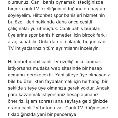
olursunuz. Canlı bahis oynamak istediğinizde
birçok canlı TV özelliğinin olduğunu en baştan
söyleyelim. Hiltonbet spor bahisleri hizmetinin
bu özellikleri hakkında daha önce çeşitli
çalışmalar yürütmüştük. Canlı bahis büroları,
üyelerine spor bahis hizmetleri için birçok farklı
araç sunabilir. Onlardan biri olarak, bugün canlı
TV ihtiyaçlarınızın tüm ayrıntılarını inceleyin.
Hiltonbet mobil canlı TV özelliğini kullanmak
istiyorsanız mutlaka web sitesinde bir hesap
açmanız gerekecektir. Yani siteye üye olmasanız
bile bu özellikten faydalanmak için herhangi bir
şekilde siteye üye olmanıza gerek yoktur. Ancak
para kazanmak istiyorsanız hesap açmanızı
öneririz. İşlem sonrası ana sayfaya geldiğinizde
orada canlı TV butonu var. Canlı TV düğmesine
tıkladığınızda yeni bir pencereye