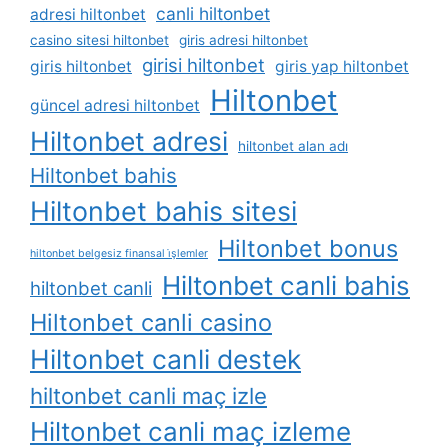
canli hiltonbet
adresi hiltonbet
casino sitesi hiltonbet
giris adresi hiltonbet
girisi hiltonbet
giris hiltonbet
giris yap hiltonbet
Hiltonbet
güncel adresi hiltonbet
Hiltonbet adresi
hiltonbet alan adı
Hiltonbet bahis
Hiltonbet bahis sitesi
Hiltonbet bonus
hiltonbet belgesiz finansal i̇şlemler
Hiltonbet canli bahis
hiltonbet canli
Hiltonbet canli casino
Hiltonbet canli destek
hiltonbet canli maç izle
Hiltonbet canli maç izleme