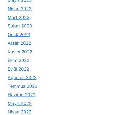
Mayıs 2023
Nisan 2023
Mart 2023
Şubat 2023
Ocak 2023
Aralık 2022
Kasım 2022
Ekim 2022
Eylül 2022
Ağustos 2022
Temmuz 2022
Haziran 2022
Mayıs 2022
Nisan 2022