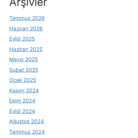
Arşivler
Temmuz 2026
Haziran 2026
Eylül 2025
Haziran 2025
Mayıs 2025
Şubat 2025
Ocak 2025
Kasım 2024
Ekim 2024
Eylül 2024
Ağustos 2024
Temmuz 2024