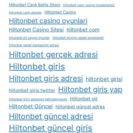
Hiltonbet Canlı Bahis Sitesi
hiltonbet canlı casino i̇ncelememiz
Hiltonbet Casino
hiltonbet canlı destek
Hiltonbet casino oyunlari
Hiltonbet Casino Sitesi
hiltonbet com
hiltonbet en saygın oyunlar
hiltonbet erişimi neden engellendi
hiltonbet genel merkezinin adresi
Hiltonbet gerçek adresi
Hiltonbet giris
Hiltonbet giris adresi
hiltonbet girisi
Hiltonbet giris yap
hiltonbet giris twitter
Hiltonbet git
hiltonbet giriş adresimi hatırlamıyorum
Hiltonbet Güncel
hiltonbet güncel adres
Hiltonbet güncel adresi
Hiltonbet güncel giris