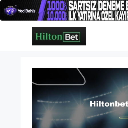
İçeriğe
atla