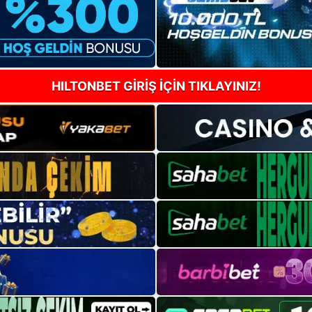
HILTONBET GİRİŞ İÇİN TIKLAYINIZ!