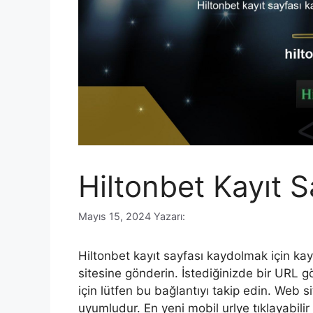
Hiltonbet Kayıt S
Mayıs 15, 2024
Yazarı:
Hiltonbet kayıt sayfası kaydolmak için kay
sitesine gönderin. İstediğinizde bir URL 
için lütfen bu bağlantıyı takip edin. Web si
uyumludur. En yeni mobil urlye tıklayabilir