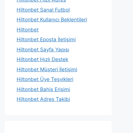
Hiltonbet Sanal Futbol
Hiltonbet Kullanıcı Beklentileri
Hiltonbet
Hiltonbet Eposta İletişimi
Hiltonbet Sayfa Yapısı
Hiltonbet Hızlı Destek
Hiltonbet Müşteri İletişimi
Hiltonbet Üye Teşvikleri
Hiltonbet Bahis Erişimi
Hiltonbet Adres Takibi