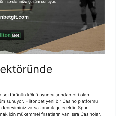
Sektöründe
 sektörünün köklü oyuncularından biri olan
üm sunuyor. Hiltonbet yeni bir Casino platformu
 deneyiminiz varsa tanıdık gelecektir. Spor
pmak için mükemmel fırsatların yanı sıra Casinolar,