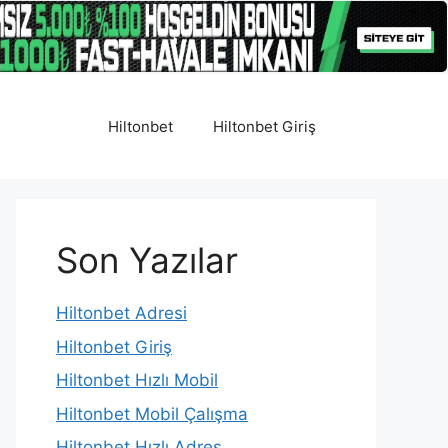
Hiltonbet
Hiltonbet Giriş
Son Yazılar
Hiltonbet Adresi
Hiltonbet Giriş
Hiltonbet Hızlı Mobil
Hiltonbet Mobil Çalışma
Hiltonbet Hızlı Adres