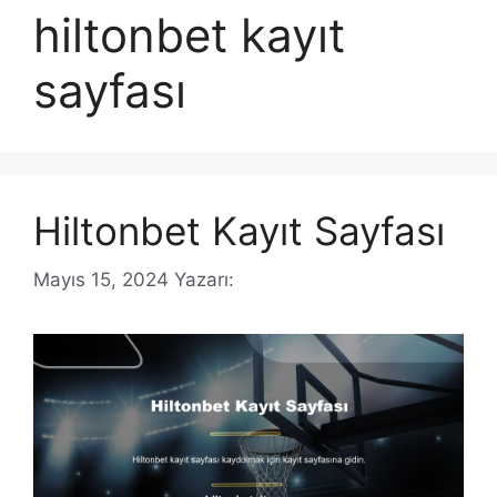
hiltonbet kayıt
sayfası
Hiltonbet Kayıt Sayfası
Mayıs 15, 2024
Yazarı: