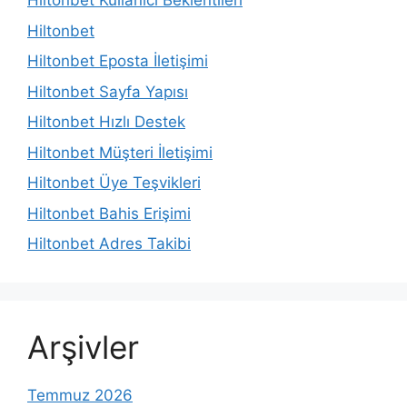
Hiltonbet Kullanıcı Beklentileri
Hiltonbet
Hiltonbet Eposta İletişimi
Hiltonbet Sayfa Yapısı
Hiltonbet Hızlı Destek
Hiltonbet Müşteri İletişimi
Hiltonbet Üye Teşvikleri
Hiltonbet Bahis Erişimi
Hiltonbet Adres Takibi
Arşivler
Temmuz 2026