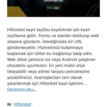
Hiltonbet kayıt sayfası kaydolmak için kayıt
sayfasına gidin. Formu ve alanları doldurup web
sitesine gönderin. İstediğinizde bir URL
gönderilecektir. Hizmetimizi kullanmaya
başlamak için lütfen bu bağlantıyı takip edin.
Web sitesi yalnızca ios veya Android çalıştıran
cihazlarla uyumludur. En yeni mobil urlye
tıklayabilir veya adresi tarayıcı penceresine
yazabilirsiniz. Avantajlardan tam olarak
yararlanmak için Hiltonbet kayıt işlemini …
Devamını oku…
Kategoriler
Hiltonbet