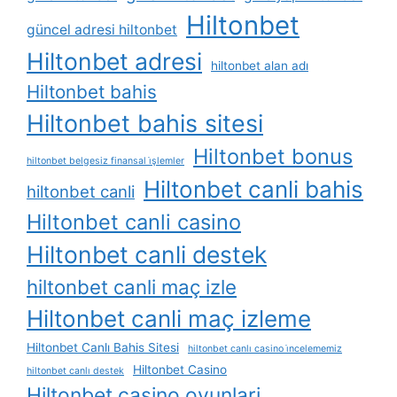
Hiltonbet
güncel adresi hiltonbet
Hiltonbet adresi
hiltonbet alan adı
Hiltonbet bahis
Hiltonbet bahis sitesi
Hiltonbet bonus
hiltonbet belgesiz finansal i̇şlemler
Hiltonbet canli bahis
hiltonbet canli
Hiltonbet canli casino
Hiltonbet canli destek
hiltonbet canli maç izle
Hiltonbet canli maç izleme
Hiltonbet Canlı Bahis Sitesi
hiltonbet canlı casino i̇ncelememiz
Hiltonbet Casino
hiltonbet canlı destek
Hiltonbet casino oyunlari