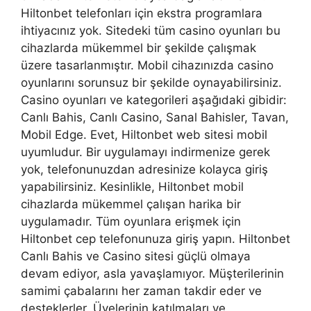
Hiltonbet telefonları için ekstra programlara
ihtiyacınız yok. Sitedeki tüm casino oyunları bu
cihazlarda mükemmel bir şekilde çalışmak
üzere tasarlanmıştır. Mobil cihazınızda casino
oyunlarını sorunsuz bir şekilde oynayabilirsiniz.
Casino oyunları ve kategorileri aşağıdaki gibidir:
Canlı Bahis, Canlı Casino, Sanal Bahisler, Tavan,
Mobil Edge. Evet, Hiltonbet web sitesi mobil
uyumludur. Bir uygulamayı indirmenize gerek
yok, telefonunuzdan adresinize kolayca giriş
yapabilirsiniz. Kesinlikle, Hiltonbet mobil
cihazlarda mükemmel çalışan harika bir
uygulamadır. Tüm oyunlara erişmek için
Hiltonbet cep telefonunuza giriş yapın. Hiltonbet
Canlı Bahis ve Casino sitesi güçlü olmaya
devam ediyor, asla yavaşlamıyor. Müşterilerinin
samimi çabalarını her zaman takdir eder ve
desteklerler. Üyelerinin katılmaları ve