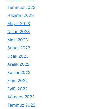
Temmuz 2023
Haziran 2023
Mayıs 2023
Nisan 2023
Mart 2023
Şubat 2023
Ocak 2023
Aralık 2022
Kasım 2022
Ekim 2022
Eylül 2022
Ağustos 2022
Temmuz 2022