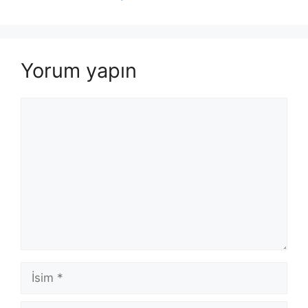
Yorum yapın
Yorum
İsim