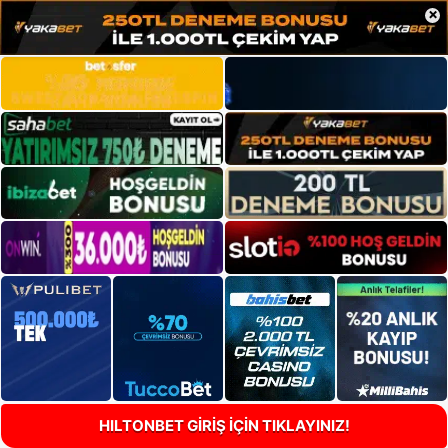
×
HILTONBET GİRİŞ İÇİN TIKLAYINIZ!