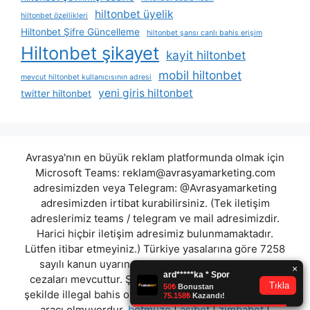
hiltonbet üyelik
hiltonbet özellikleri
Hiltonbet Şifre Güncelleme
hiltonbet şansı canlı bahis erişim
Hiltonbet şikayet
kayit hiltonbet
mobil hiltonbet
mevcut hiltonbet kullanıcısının adresi
yeni giris hiltonbet
twitter hiltonbet
Avrasya'nın en büyük reklam platformunda olmak için
Microsoft Teams:
reklam@avrasyamarketing.com
adresimizden veya Telegram: @Avrasyamarketing
adresimizden irtibat kurabilirsiniz. (Tek iletişim
adreslerimiz teams / telegram ve mail adresimizdir.
Harici hiçbir iletişim adresimiz bulunmamaktadır.
Lütfen itibar etmeyiniz.) Türkiye yasalarına göre 7258
sayılı kanun uyarınca yasa dışı bahis oynamanın
cezaları mevcuttur. Şu an bulunduğunuz site hiç bir
şekilde illegal bahis oyunları oynatmıyor ve oynamaya
aracı olmuyordur.
betmüze
|
asibet
|
zimbabet
|