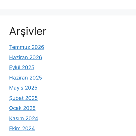
Arşivler
Temmuz 2026
Haziran 2026
Eylül 2025
Haziran 2025
Mayıs 2025
Şubat 2025
Ocak 2025
Kasım 2024
Ekim 2024