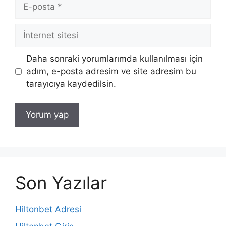
E-
posta
İnternet
sitesi
Daha sonraki yorumlarımda kullanılması için
adım, e-posta adresim ve site adresim bu
tarayıcıya kaydedilsin.
Son Yazılar
Hiltonbet Adresi