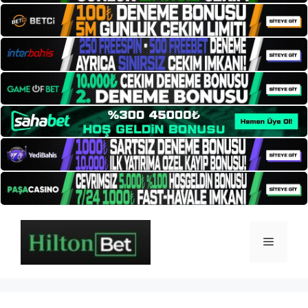
İçeriğe
atla
Menü