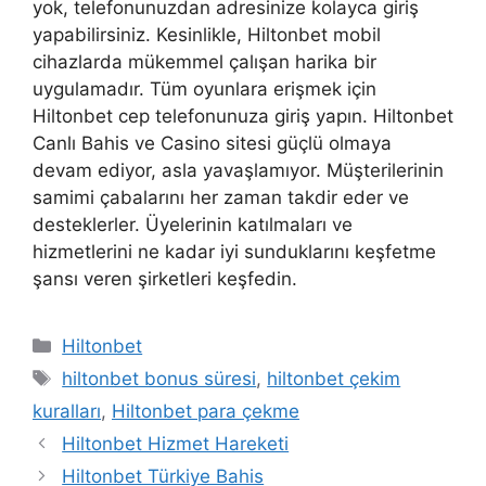
yok, telefonunuzdan adresinize kolayca giriş
yapabilirsiniz. Kesinlikle, Hiltonbet mobil
cihazlarda mükemmel çalışan harika bir
uygulamadır. Tüm oyunlara erişmek için
Hiltonbet cep telefonunuza giriş yapın. Hiltonbet
Canlı Bahis ve Casino sitesi güçlü olmaya
devam ediyor, asla yavaşlamıyor. Müşterilerinin
samimi çabalarını her zaman takdir eder ve
desteklerler. Üyelerinin katılmaları ve
hizmetlerini ne kadar iyi sunduklarını keşfetme
şansı veren şirketleri keşfedin.
Kategoriler
Hiltonbet
Etiketler
hiltonbet bonus süresi
,
hiltonbet çekim
kuralları
,
Hiltonbet para çekme
Hiltonbet Hizmet Hareketi
Hiltonbet Türkiye Bahis