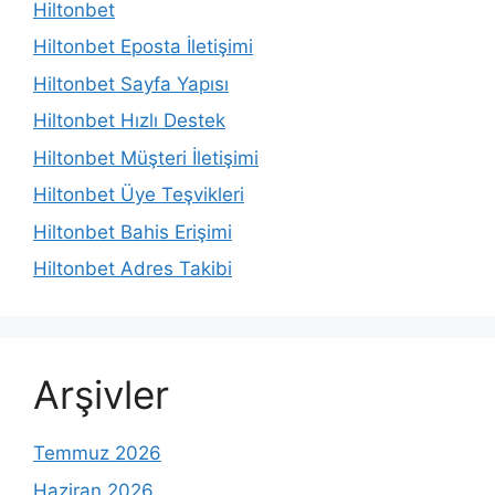
Hiltonbet
Hiltonbet Eposta İletişimi
Hiltonbet Sayfa Yapısı
Hiltonbet Hızlı Destek
Hiltonbet Müşteri İletişimi
Hiltonbet Üye Teşvikleri
Hiltonbet Bahis Erişimi
Hiltonbet Adres Takibi
Arşivler
Temmuz 2026
Haziran 2026