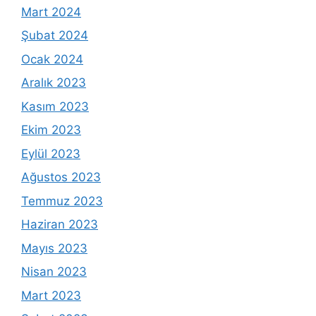
Mart 2024
Şubat 2024
Ocak 2024
Aralık 2023
Kasım 2023
Ekim 2023
Eylül 2023
Ağustos 2023
Temmuz 2023
Haziran 2023
Mayıs 2023
Nisan 2023
Mart 2023