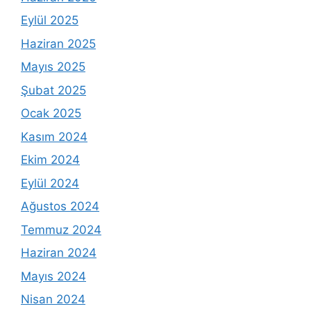
Eylül 2025
Haziran 2025
Mayıs 2025
Şubat 2025
Ocak 2025
Kasım 2024
Ekim 2024
Eylül 2024
Ağustos 2024
Temmuz 2024
Haziran 2024
Mayıs 2024
Nisan 2024