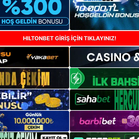
HILTONBET GİRİŞ İÇİN TIKLAYINIZ!