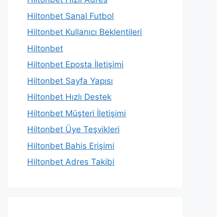
Hiltonbet Sanal Futbol
Hiltonbet Kullanıcı Beklentileri
Hiltonbet
Hiltonbet Eposta İletişimi
Hiltonbet Sayfa Yapısı
Hiltonbet Hızlı Destek
Hiltonbet Müşteri İletişimi
Hiltonbet Üye Teşvikleri
Hiltonbet Bahis Erişimi
Hiltonbet Adres Takibi