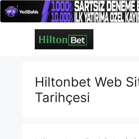
İçeriğe
atla
Hiltonbet Web Sit
Tarihçesi