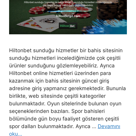
Hiltonbet sunduğu hizmetler bir bahis sitesinin
sunduğu hizmetleri incelediğimizde çok çeşitli
ürünler sunduğunu gözlemleyebiliriz. Ayrıca
Hiltonbet online hizmetleri üzerinden para
kazanmak için bahis sitesinin güncel giriş
adresine giriş yapmanız gerekmektedir. Bununla
birlikte, web sitesinde çeşitli kategoriler
bulunmaktadır. Oyun sitelerinde bulunan oyun
seçeneklerinden bazıları. Spor bahisleri
bölümünde gün boyu faaliyet gösteren çeşitli
spor dalları bulunmaktadır. Ayrıca …
Devamını
oku…