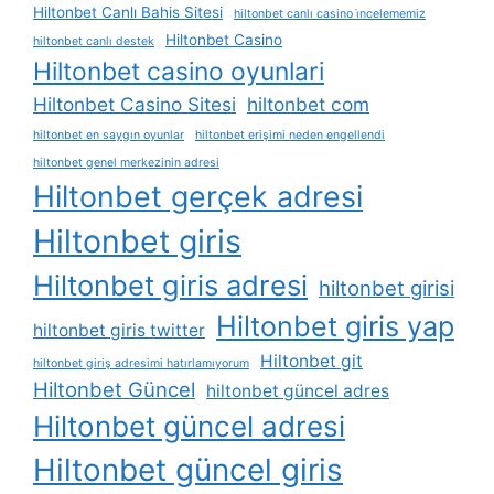
Hiltonbet Canlı Bahis Sitesi
hiltonbet canlı casino i̇ncelememiz
Hiltonbet Casino
hiltonbet canlı destek
Hiltonbet casino oyunlari
Hiltonbet Casino Sitesi
hiltonbet com
hiltonbet en saygın oyunlar
hiltonbet erişimi neden engellendi
hiltonbet genel merkezinin adresi
Hiltonbet gerçek adresi
Hiltonbet giris
Hiltonbet giris adresi
hiltonbet girisi
Hiltonbet giris yap
hiltonbet giris twitter
Hiltonbet git
hiltonbet giriş adresimi hatırlamıyorum
Hiltonbet Güncel
hiltonbet güncel adres
Hiltonbet güncel adresi
Hiltonbet güncel giris