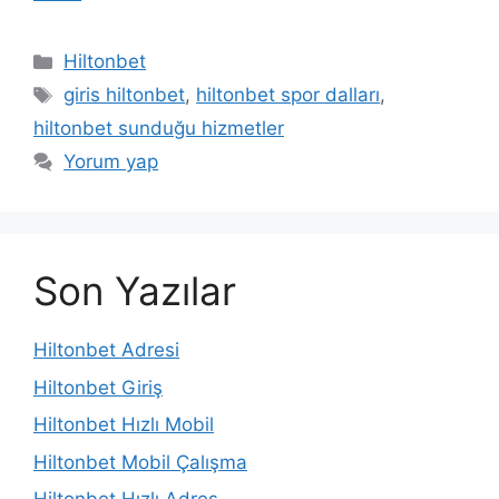
Kategoriler
Hiltonbet
Etiketler
giris hiltonbet
,
hiltonbet spor dalları
,
hiltonbet sunduğu hizmetler
Yorum yap
Son Yazılar
Hiltonbet Adresi
Hiltonbet Giriş
Hiltonbet Hızlı Mobil
Hiltonbet Mobil Çalışma