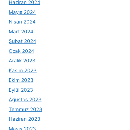
Haziran 2024
Mayıs 2024
Nisan 2024
Mart 2024
Şubat 2024
Ocak 2024
Aralık 2023
Kasım 2023
Ekim 2023
Eylül 2023
Ağustos 2023
Temmuz 2023
Haziran 2023
Mayıs 2023