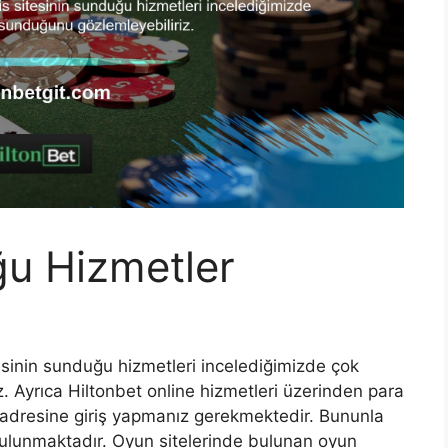
ğu Hizmetler
esinin sunduğu hizmetleri incelediğimizde çok
z. Ayrıca Hiltonbet online hizmetleri üzerinden para
ş adresine giriş yapmanız gerekmektedir. Bununla
r bulunmaktadır. Oyun sitelerinde bulunan oyun