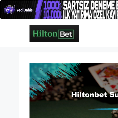
İçeriğe
atla