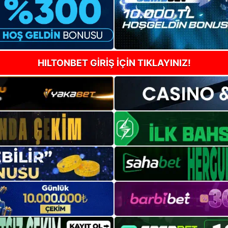
HILTONBET GİRİŞ İÇİN TIKLAYINIZ!