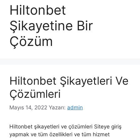
Hiltonbet
Şikayetine Bir
Çözüm
Hiltonbet Şikayetleri Ve
Çözümleri
Mayıs 14, 2022
Yazarı:
admin
Hiltonbet şikayetleri ve çözümleri Siteye giriş
yapmak ve tüm özellikleri ve tüm hizmet