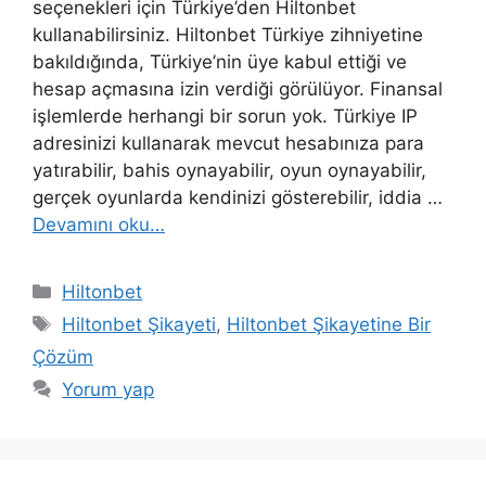
seçenekleri için Türkiye’den Hiltonbet
kullanabilirsiniz. Hiltonbet Türkiye zihniyetine
bakıldığında, Türkiye’nin üye kabul ettiği ve
hesap açmasına izin verdiği görülüyor. Finansal
işlemlerde herhangi bir sorun yok. Türkiye IP
adresinizi kullanarak mevcut hesabınıza para
yatırabilir, bahis oynayabilir, oyun oynayabilir,
gerçek oyunlarda kendinizi gösterebilir, iddia …
Devamını oku…
Kategoriler
Hiltonbet
Etiketler
Hiltonbet Şikayeti
,
Hiltonbet Şikayetine Bir
Çözüm
Yorum yap