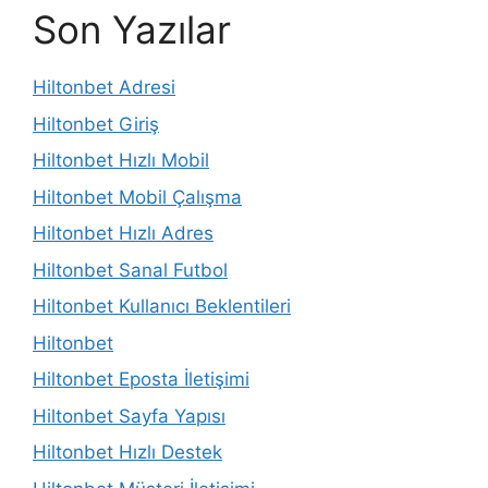
Son Yazılar
Hiltonbet Adresi
Hiltonbet Giriş
Hiltonbet Hızlı Mobil
Hiltonbet Mobil Çalışma
Hiltonbet Hızlı Adres
Hiltonbet Sanal Futbol
Hiltonbet Kullanıcı Beklentileri
Hiltonbet
Hiltonbet Eposta İletişimi
Hiltonbet Sayfa Yapısı
Hiltonbet Hızlı Destek