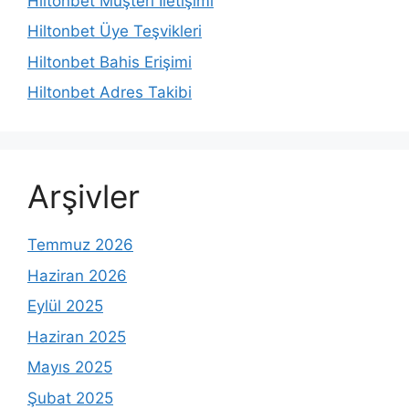
Hiltonbet Müşteri İletişimi
Hiltonbet Üye Teşvikleri
Hiltonbet Bahis Erişimi
Hiltonbet Adres Takibi
Arşivler
Temmuz 2026
Haziran 2026
Eylül 2025
Haziran 2025
Mayıs 2025
Şubat 2025