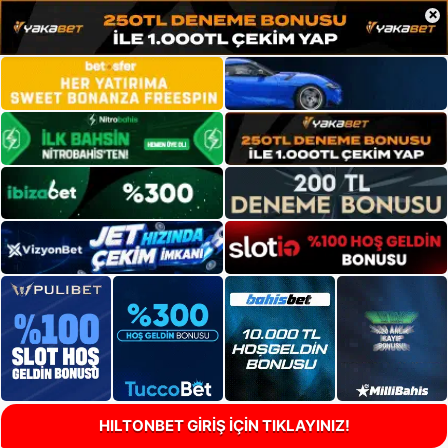
×
HILTONBET GİRİŞ İÇİN TIKLAYINIZ!